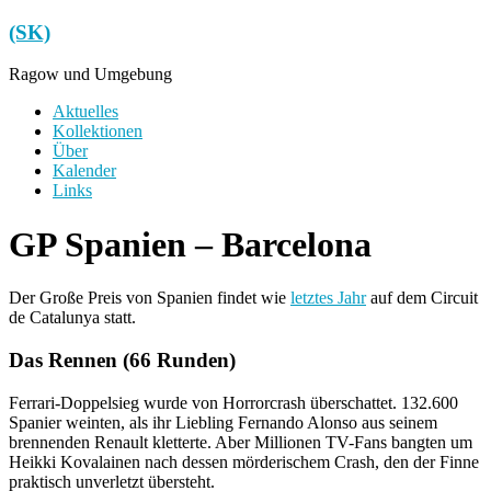
Zum
(SK)
Inhalt
springen
Ragow und Umgebung
Menü
Aktuelles
Kollektionen
Über
Kalender
Links
GP Spanien – Barcelona
Der Große Preis von Spanien findet wie
letztes Jahr
auf dem Circuit
de Catalunya statt.
Das Rennen (66 Runden)
Ferrari-Doppelsieg wurde von Horrorcrash überschattet. 132.600
Spanier weinten, als ihr Liebling Fernando Alonso aus seinem
brennenden Renault kletterte. Aber Millionen TV-Fans bangten um
Heikki Kovalainen nach dessen mörderischem Crash, den der Finne
praktisch unverletzt übersteht.