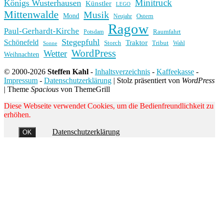
Minitruck
Königs Wusterhausen
Künstler
LEGO
Mittenwalde
Musik
Mond
Ostern
Neujahr
Ragow
Paul-Gerhardt-Kirche
Raumfahrt
Potsdam
Stegepfuhl
Schönefeld
Traktor
Storch
Tribut
Wahl
Sonne
WordPress
Wetter
Weihnachten
© 2000-2026
Steffen Kahl
-
Inhaltsverzeichnis
-
Kaffeekasse
-
Impressum
-
Datenschutzerklärung
|
Stolz präsentiert von
WordPress
|
Theme
Spacious
von ThemeGrill
Diese Webseite verwendet Cookies, um die Bedienfreundlichkeit zu
erhöhen.
Datenschutzerklärung
OK