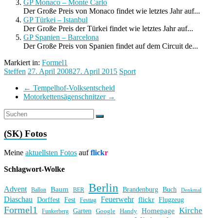
GP Monaco – Monte Carlo
Der Große Preis von Monaco findet wie letztes Jahr auf...
GP Türkei – Istanbul
Der Große Preis der Türkei findet wie letztes Jahr auf...
GP Spanien – Barcelona
Der Große Preis von Spanien findet auf dem Circuit de...
Markiert in:
Formel1
Steffen
27. April 2008
27. April 2015
Sport
←
Tempelhof-Volksentscheid
Motorkettensägenschnitzer
→
(SK) Fotos
Meine
aktuellsten Fotos
auf
flick
r
Schlagwort-Wolke
Berlin
Advent
Baum
Brandenburg
Buch
BER
Ballon
Denkmal
Diaschau
Feuerwehr
flickr
Dorffest
Fest
Flugzeug
Festtag
Formel1
Kirche
Homepage
Garten
Handy
Funkerberg
Google