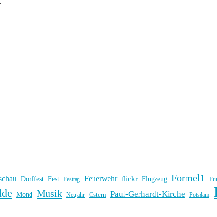
.
Formel1
schau
Feuerwehr
flickr
Dorffest
Fest
Flugzeug
Fu
Festtag
lde
Musik
Paul-Gerhardt-Kirche
Mond
Ostern
Potsdam
Neujahr