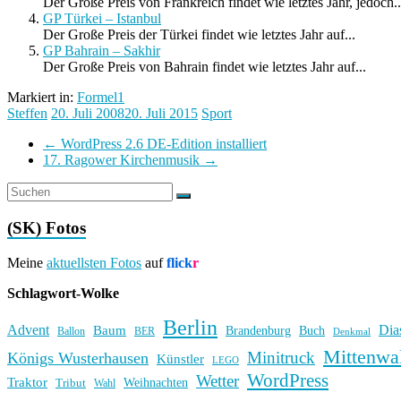
Der Große Preis von Frankreich findet wie letztes Jahr, jedoch..
GP Türkei – Istanbul
Der Große Preis der Türkei findet wie letztes Jahr auf...
GP Bahrain – Sakhir
Der Große Preis von Bahrain findet wie letztes Jahr auf...
Markiert in:
Formel1
Steffen
20. Juli 2008
20. Juli 2015
Sport
←
WordPress 2.6 DE-Edition installiert
17. Ragower Kirchenmusik
→
(SK) Fotos
Meine
aktuellsten Fotos
auf
flick
r
Schlagwort-Wolke
Berlin
Advent
Dia
Baum
Brandenburg
Buch
BER
Ballon
Denkmal
Mittenwa
Minitruck
Königs Wusterhausen
Künstler
LEGO
WordPress
Wetter
Traktor
Weihnachten
Tribut
Wahl