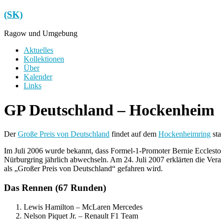
Zum
(SK)
Inhalt
springen
Ragow und Umgebung
Menü
Aktuelles
Kollektionen
Über
Kalender
Links
GP Deutschland – Hockenheim
Der
Große Preis von Deutschland
findet auf dem
Hockenheimring
sta
Im Juli 2006 wurde bekannt, dass Formel-1-Promoter Bernie Ecclesto
Nürburgring jährlich abwechseln. Am 24. Juli 2007 erklärten die Ver
als „Großer Preis von Deutschland“ gefahren wird.
Das Rennen (67 Runden)
Lewis Hamilton – McLaren Mercedes
Nelson Piquet Jr. – Renault F1 Team