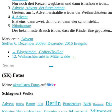
Nur noch drei Kerzen wegblasen und dann ist schon wieder...
Advent, Advent, der Stern brennt
Gestern, am 1. Advent erstrahlte wieder der Weihnachtsstern an 
4. Advent
Erst eins, dann zwei, dann drei, dann vier schon steht...
Nikolaustag
Der bekannteste Brauch ist der, dass die Kinder ihre geputzten..
Markiert in:
Advent
Steffen
6. Dezember 2009
6. Dezember 2016
Ereignis
←
Blogparade: „Coffee-To-Go“
12. Weihnachtsmarkt in Mittenwalde
→
(SK) Fotos
Meine
aktuellsten Fotos
auf
flick
r
Schlagwort-Wolke
Berlin
Advent
Dia
Baum
Brandenburg
Buch
BER
Ballon
Denkmal
Mittenwa
Minitruck
Königs Wusterhausen
Künstler