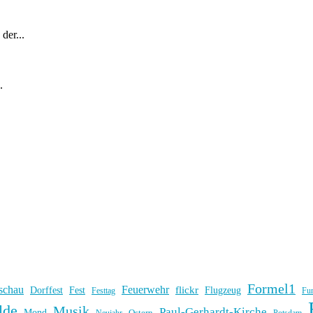
der...
.
Formel1
schau
Feuerwehr
flickr
Dorffest
Fest
Flugzeug
Fu
Festtag
lde
Musik
Paul-Gerhardt-Kirche
Mond
Ostern