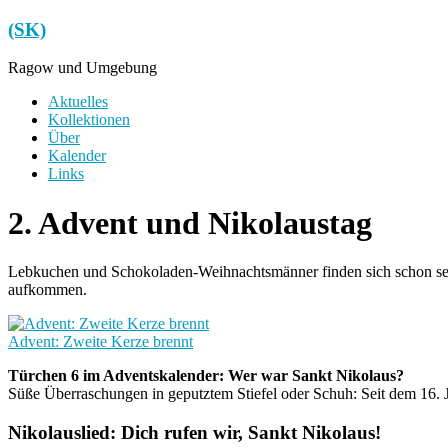
Zum
(SK)
Inhalt
springen
Ragow und Umgebung
Menü
Aktuelles
Kollektionen
Über
Kalender
Links
2. Advent und Nikolaustag
Lebkuchen und Schokoladen-Weihnachtsmänner finden sich schon sei
aufkommen.
Advent: Zweite Kerze brennt
Türchen 6 im Adventskalender: Wer war Sankt Nikolaus?
Süße Überraschungen in geputztem Stiefel oder Schuh: Seit dem 16.
Nikolauslied: Dich rufen wir, Sankt Nikolaus!