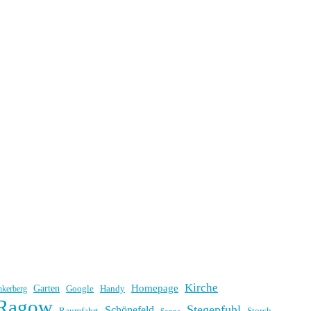
Kirche
Homepage
Garten
Handy
nkerberg
Google
Ragow
Stegepfuhl
Schönefeld
Raumfahrt
Storch