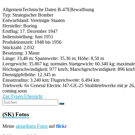
Allgemein
Technische Daten B-47E
Bewaffnung
Typ: Strategischer Bomber
Entwurfsland: Vereinigte Staaten
Hersteller: Boeing
Erstflug: 17. Dezember 1947
Indienststellung: Juni 1951
Produktionszeit: 1948 bis 1956
Stückzahl: 2.032
Besatzung: 3 Mann
Länge: 33,48 m; Spannweite: 35,36 m; Höhe: 8,50 m
Leergewicht: 35.867 kg; normales Startgewicht: 60.340 kg; maximale
Höchstgeschwindigkeit: 977 km/h; Marschgeschwindigkeit: 896 km/
Dienstgipfelhöhe: 12.345 m
Einsatzradius: 3.240 km; Flugreichweite: 6.494 km
Triebwerk: 6x General Electric J47-GE-25 Strahltriebwerke mit je 2
coming soon
Zur Typen-Übersicht
(SK) Fotos
Meine
aktuellsten Fotos
auf
flick
r