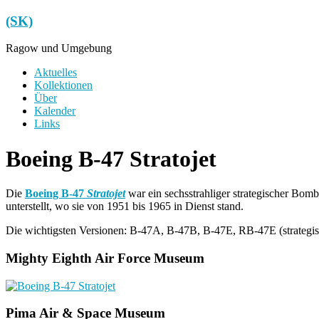
Zum
(SK)
Inhalt
springen
Ragow und Umgebung
Menü
Aktuelles
Kollektionen
Über
Kalender
Links
Boeing B-47 Stratojet
Die
Boeing B-47
Stratojet
war ein sechsstrahliger strategischer Bo
unterstellt, wo sie von 1951 bis 1965 in Dienst stand.
Die wichtigsten Versionen: B-47A, B-47B, B-47E, RB-47E (strategisc
Mighty Eighth Air Force Museum
Pima Air & Space Museum