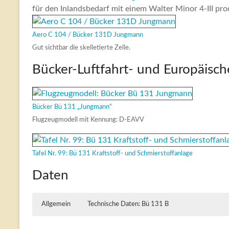
für den Inlandsbedarf mit einem Walter Minor 4-III pro
Aero C 104 / Bücker 131D Jungmann
Gut sichtbar die skelletierte Zelle.
Bücker-Luftfahrt- und Europäisc
Bücker Bü 131 „Jungmann“
Flugzeugmodell mit Kennung: D-EAVV
Tafel Nr. 99: Bü 131 Kraftstoff- und Schmierstoffanlage
Daten
Allgemein
Technische Daten: Bü 131 B
Typ: Sport-, Schul- und Übungsflugzeug
Besatzung: 2