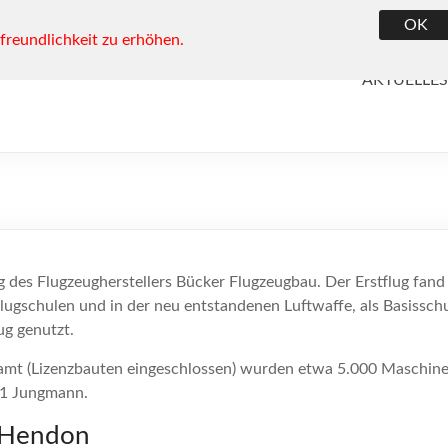
OK
reundlichkeit zu erhöhen.
AKTUELLES
 des Flugzeugherstellers Bücker Flugzeugbau. Der Erstflug fand 
ugschulen und in der neu entstandenen Luftwaffe, als Basisschu
ug genutzt.
samt (Lizenzbauten eingeschlossen) wurden etwa 5.000 Maschinen
31 Jungmann.
-Hendon