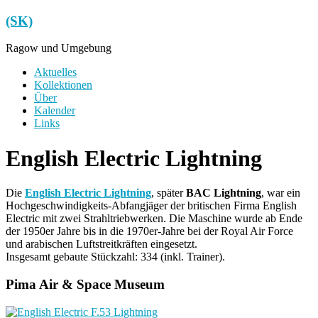
Zum
(SK)
Inhalt
springen
Ragow und Umgebung
Menü
Aktuelles
Kollektionen
Über
Kalender
Links
English Electric Lightning
Die
English Electric Lightning
, später
BAC Lightning
, war ein
Hochgeschwindigkeits-Abfangjäger der britischen Firma English
Electric mit zwei Strahltriebwerken. Die Maschine wurde ab Ende
der 1950er Jahre bis in die 1970er-Jahre bei der Royal Air Force
und arabischen Luftstreitkräften eingesetzt.
Insgesamt gebaute Stückzahl: 334 (inkl. Trainer).
Pima Air & Space Museum