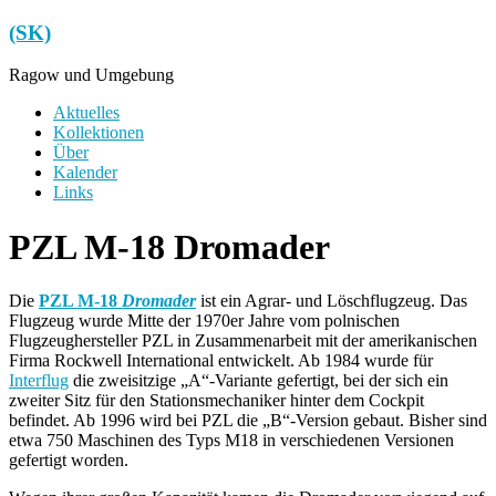
Zum
(SK)
Inhalt
springen
Ragow und Umgebung
Menü
Aktuelles
Kollektionen
Über
Kalender
Links
PZL M-18 Dromader
Die
PZL M-18
Dromader
ist ein Agrar- und Löschflugzeug. Das
Flugzeug wurde Mitte der 1970er Jahre vom polnischen
Flugzeughersteller PZL in Zusammenarbeit mit der amerikanischen
Firma Rockwell International entwickelt. Ab 1984 wurde für
Interflug
die zweisitzige „A“-Variante gefertigt, bei der sich ein
zweiter Sitz für den Stationsmechaniker hinter dem Cockpit
befindet. Ab 1996 wird bei PZL die „B“-Version gebaut. Bisher sind
etwa 750 Maschinen des Typs M18 in verschiedenen Versionen
gefertigt worden.