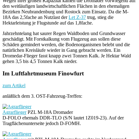
Wegen ihrer großen Kapazität kamen die Dromader vorwiegend auf
den weitläufigen landwirtschaftlichen Flächen in den ehemaligen
Bezirken Neubrandenburg und Rostock zum Einsatz. Da die M-
18A das 2,5fache an Nutzlast der
Let Z-37
trug, stieg die
Hektarleistung je Flugstunde auf das 1,8fache.
Jahrzehntelang hat saurer Regen Waldboden und Grundwasser
geschädigt. Mit Forstkalkung vom Flugzeug aus sollen diese
Schäden gemindert werden, die Bodenorganismen belebt und die
natürlichen Kreisläufe wieder in Gang gebracht werden. Ein
Dromedar-Flieger fasst knapp zwei Tonnen Kalk. Je Hektar Wald
gehen 3,5 bis 4,5 Tonnen Kalk nieder.
Im Luftfahrtmuseum Finowfurt
zum Artikel
anläßlich dem 3. OST-Fahrzeug-Treffen:
Agrarflieger
PZL M-18A Dromader
D-FOLO ehemals DDR-TLO (S/N lautet 1Z019-23). Auf der
Tragflächenunterseite jedoch D-FOMH.