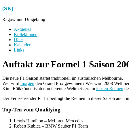
Zum
(SK)
Inhalt
springen
Ragow und Umgebung
Menü
Aktuelles
Kollektionen
Über
Kalender
Links
Auftakt zur Formel 1 Saison 20
Die neue F1-Saison startet traditionell im australischen Melbourne.
Wer wird
morgen
den Grand Prix gewinnen? Wer wird 2008 Weltmei
Kimi Räikkönen ist der amtierende Weltmeister. Im
letzten Rennen
der
Der Fernsehsender RTL überträgt die Rennen in dieser Saison auch i
Top-Ten vom Qualifying
Lewis Hamilton – McLaren Mercedes
Robert Kubica – BMW Sauber F1 Team