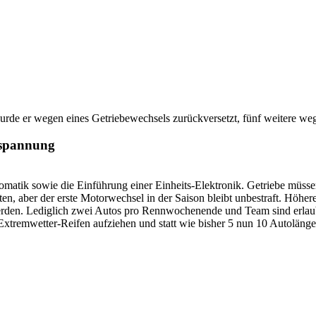
wurde er wegen eines Getriebewechsels zurückversetzt, fünf weitere w
nspannung
utomatik sowie die Einführung einer Einheits-Elektronik. Getriebe müs
n, aber der erste Motorwechsel in der Saison bleibt unbestraft. Höhe
t werden. Lediglich zwei Autos pro Rennwochenende und Team sind erla
 Extremwetter-Reifen aufziehen und statt wie bisher 5 nun 10 Autolänge