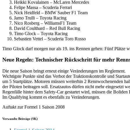
Heikki Kovalainen – McLaren Mercedes
Felipe Massa – Scuderia Ferrari
Nick Heidfeld – BMW Sauber F1 Team
Jarno Trulli – Toyota Racing
Nico Rosberg – WilliamsF1 Team
David Coulthard – Red Bull Racing
Timo Glock – Toyota Racing
Sebastien Vettel – Scuderia Toro Rosso
Timo Glock darf morgen nur als 19. ins Rennen gehen: Fünf Plätze 
Neue Regeln: Technischer Rückschritt für mehr Ren
Die neue Saison bringt erneut einige Veränderungen im Reglement.
Wichtigste Punkte sind das Verbot der Traktionskontrolle und Starta
um 5 Startplätze. Motoren müssen weiterhin 2 Rennwochenenden halte
der Piloten beitragen soll. Ersatzautos dürfen nicht mehr eingesetz
Regenfälle hinter dem Safety-Car gestartet wird, müssen die Boliden
Im Qualifying kommt es ebenfalls zu Veränderungen.
Auftakt zur Formel 1 Saison 2008
Verwandte Beiträge (SK)