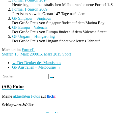
Formel 1-Saison 2014
Heute beginnt im australischen Melbourne die neue Formel 1-Sa
Formel 1-Saison 2009
Jetzt ist es so weit. Genau 147 Tage nach dem...
GP Singapur – Singapur
Der Große Preis von Singapur findet auf dem Marina Bay...
GP Europa – Valencia
Der Große Preis von Europa findet auf dem Valencia Street...
GP Ungarn – Hungaroring
Der Große Preis von Ungarn findet wie letztes Jahr auf...
Markiert in:
Formel1
Steffen
15. März 2008
15. März 2015
Sport
←
Der Denker des Marxismus
GP Australien – Melbourne
→
(SK) Fotos
Meine
aktuellsten Fotos
auf
flick
r
Schlagwort-Wolke