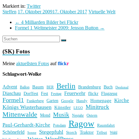
Markiert in:
Twitter
Steffen
17. Oktober 2009
17. Oktober 2017
Virtuelle Welt
←
4 Milliarden Bilder bei Flickr
Formel 1 Weltmeister 2009: Jenson Button
→
(SK) Fotos
Meine
aktuellsten Fotos
auf
flick
r
Schlagwort-Wolke
Berlin
Advent
Baum
Brandenburg
Buch
BER
Ballon
Denkmal
Diaschau
Feuerwehr
flickr
Dorffest
Fest
Flugzeug
Festtag
Formel1
Kirche
Homepage
Garten
Handy
Funkerberg
Google
Minitruck
Königs Wusterhausen
Künstler
LEGO
Mittenwalde
Musik
Mond
Ostern
Neujahr
Ragow
Paul-Gerhardt-Kirche
Raumfahrt
Potsdam
Stegepfuhl
Schönefeld
Traktor
Storch
Tribut
Wahl
Sonne
WordPress