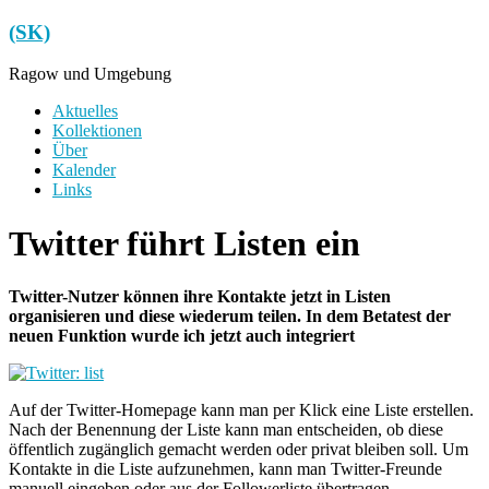
Zum
(SK)
Inhalt
springen
Ragow und Umgebung
Menü
Aktuelles
Kollektionen
Über
Kalender
Links
Twitter führt Listen ein
Twitter-Nutzer können ihre Kontakte jetzt in Listen
organisieren und diese wiederum teilen. In dem Betatest der
neuen Funktion wurde ich jetzt auch integriert
Auf der Twitter-Homepage kann man per Klick eine Liste erstellen.
Nach der Benennung der Liste kann man entscheiden, ob diese
öffentlich zugänglich gemacht werden oder privat bleiben soll. Um
Kontakte in die Liste aufzunehmen, kann man Twitter-Freunde
manuell eingeben oder aus der Followerliste übertragen.