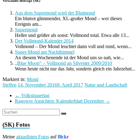
Verwandte Beiträge (SK)
Aus dem Supermond wird der Blutmond
Ein blutrot glimmender, XL-großer Mond – wer dieses
Ereignis am...
Supermond
Heller und größer als sonst: Vollmond total. Etwa alle 13...
Der Vollmond-Kalender 2014
Vollmond – Der Mond leuchtet dann voll und rund, wenn...
Super-Mond am Nachthimmel
An diesem Wochenende ist der Mond uns so nah, wie...
„Blue Moon“ – Vollmond an Silvester 2009/2010
Wenn heute nicht nur das Jahr, sondern gleich ein Jahrzehnt...
Markiert in:
Mond
Steffen
14. November 2016
9. April 2017
Natur und Landschaft
←
Volkstrauertag
Ragower Ansichten: Kalenderblatt Dezember
→
(SK) Fotos
Meine
aktuellsten Fotos
auf
flick
r