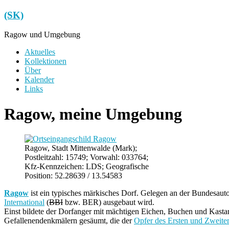
Zum
(SK)
Inhalt
springen
Ragow und Umgebung
Menü
Aktuelles
Kollektionen
Über
Kalender
Links
Ragow, meine Umgebung
Ragow, Stadt Mittenwalde (Mark);
Postleitzahl: 15749; Vorwahl: 033764;
Kfz-Kennzeichen: LDS; Geografische
Position: 52.28639 / 13.54583
Ragow
ist ein typisches märkisches Dorf. Gelegen an der Bundesau
International
(
BBI
bzw. BER) ausgebaut wird.
Einst bildete der Dorfanger mit mächtigen Eichen, Buchen und Kast
Gefallenendenkmälern gesäumt, die der
Opfer des Ersten und Zweite