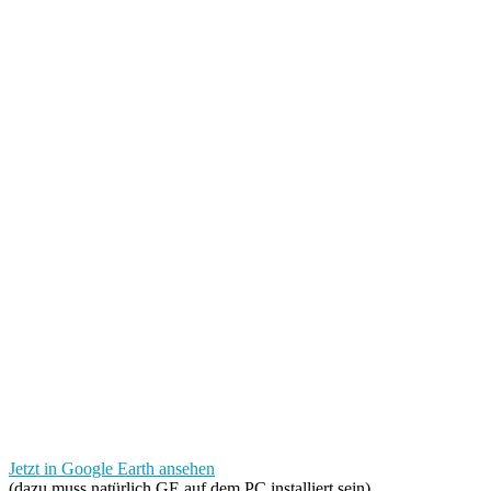
Jetzt in Google Earth ansehen
(dazu muss natürlich GE auf dem PC installiert sein)