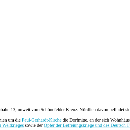
tobahn 13, unweit vom Schönefelder Kreuz. Nördlich davon befindet s
anien um die
Paul-Gerhardt-Kirche
die Dorfmitte, an der sich Wohnhäus
n Weltkrieges
sowie der
Opfer der Befreiungskriege und des Deutsch-F