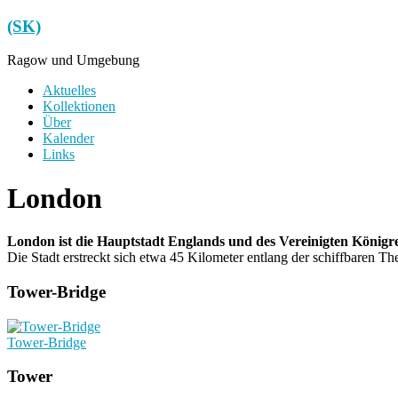
Zum
(SK)
Inhalt
springen
Ragow und Umgebung
Menü
Aktuelles
Kollektionen
Über
Kalender
Links
London
London ist die Hauptstadt Englands und des Vereinigten Königre
Die Stadt erstreckt sich etwa 45 Kilometer entlang der schiffbaren T
Tower-Bridge
Tower-Bridge
Tower