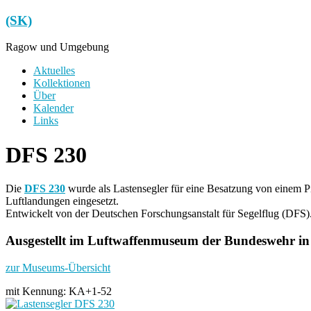
Zum
(SK)
Inhalt
springen
Ragow und Umgebung
Menü
Aktuelles
Kollektionen
Über
Kalender
Links
DFS 230
Die
DFS 230
wurde als Lastensegler für eine Besatzung von einem P
Luftlandungen eingesetzt.
Entwickelt von der Deutschen Forschungsanstalt für Segelflug (DFS)
Ausgestellt im Luftwaffenmuseum der Bundeswehr in
zur Museums-Übersicht
mit Kennung: KA+1-52