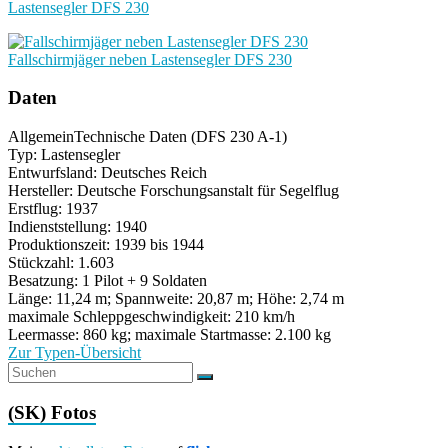
Lastensegler DFS 230
Fallschirmjäger neben Lastensegler DFS 230
Daten
Allgemein
Technische Daten (DFS 230 A-1)
Typ: Lastensegler
Entwurfsland: Deutsches Reich
Hersteller: Deutsche Forschungsanstalt für Segelflug
Erstflug: 1937
Indienststellung: 1940
Produktionszeit: 1939 bis 1944
Stückzahl: 1.603
Besatzung: 1 Pilot + 9 Soldaten
Länge: 11,24 m; Spannweite: 20,87 m; Höhe: 2,74 m
maximale Schleppgeschwindigkeit: 210 km/h
Leermasse: 860 kg; maximale Startmasse: 2.100 kg
Zur Typen-Übersicht
(SK) Fotos