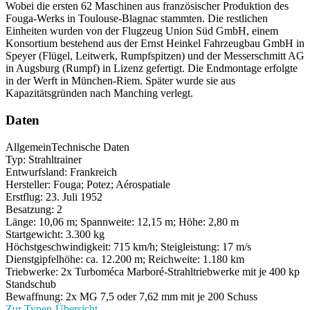
Wobei die ersten 62 Maschinen aus französischer Produktion des
Fouga-Werks in Toulouse-Blagnac stammten. Die restlichen
Einheiten wurden von der Flugzeug Union Süd GmbH, einem
Konsortium bestehend aus der Ernst Heinkel Fahrzeugbau GmbH in
Speyer (Flügel, Leitwerk, Rumpfspitzen) und der Messerschmitt AG
in Augsburg (Rumpf) in Lizenz gefertigt. Die Endmontage erfolgte
in der Werft in München-Riem. Später wurde sie aus
Kapazitätsgründen nach Manching verlegt.
Daten
Allgemein
Technische Daten
Typ: Strahltrainer
Entwurfsland: Frankreich
Hersteller: Fouga; Potez; Aérospatiale
Erstflug: 23. Juli 1952
Besatzung: 2
Länge: 10,06 m; Spannweite: 12,15 m; Höhe: 2,80 m
Startgewicht: 3.300 kg
Höchstgeschwindigkeit: 715 km/h; Steigleistung: 17 m/s
Dienstgipfelhöhe: ca. 12.200 m; Reichweite: 1.180 km
Triebwerke: 2x Turboméca Marboré-Strahltriebwerke mit je 400 kp
Standschub
Bewaffnung: 2x MG 7,5 oder 7,62 mm mit je 200 Schuss
Zur Typen-Übersicht