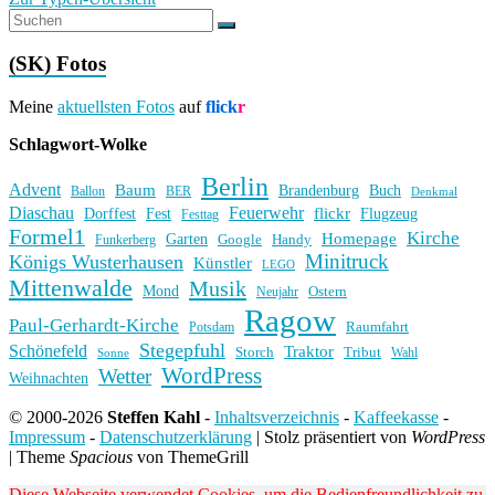
(SK) Fotos
Meine
aktuellsten Fotos
auf
flick
r
Schlagwort-Wolke
Berlin
Advent
Baum
Brandenburg
Buch
BER
Ballon
Denkmal
Diaschau
Feuerwehr
flickr
Dorffest
Fest
Flugzeug
Festtag
Formel1
Kirche
Homepage
Garten
Handy
Funkerberg
Google
Minitruck
Königs Wusterhausen
Künstler
LEGO
Mittenwalde
Musik
Mond
Ostern
Neujahr
Ragow
Paul-Gerhardt-Kirche
Raumfahrt
Potsdam
Stegepfuhl
Schönefeld
Traktor
Storch
Tribut
Wahl
Sonne
WordPress
Wetter
Weihnachten
© 2000-2026
Steffen Kahl
-
Inhaltsverzeichnis
-
Kaffeekasse
-
Impressum
-
Datenschutzerklärung
|
Stolz präsentiert von
WordPress
|
Theme
Spacious
von ThemeGrill
Diese Webseite verwendet Cookies, um die Bedienfreundlichkeit zu