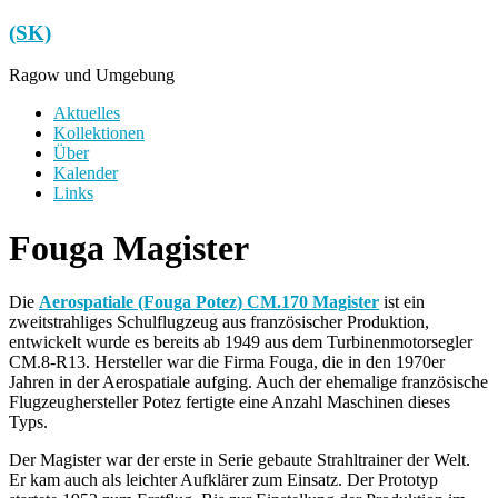
Zum
(SK)
Inhalt
springen
Ragow und Umgebung
Menü
Aktuelles
Kollektionen
Über
Kalender
Links
Fouga Magister
Die
Aerospatiale (Fouga Potez) CM.170 Magister
ist ein
zweitstrahliges Schulflugzeug aus französischer Produktion,
entwickelt wurde es bereits ab 1949 aus dem Turbinenmotorsegler
CM.8-R13. Hersteller war die Firma Fouga, die in den 1970er
Jahren in der Aerospatiale aufging. Auch der ehemalige französische
Flugzeughersteller Potez fertigte eine Anzahl Maschinen dieses
Typs.
Der Magister war der erste in Serie gebaute Strahltrainer der Welt.
Er kam auch als leichter Aufklärer zum Einsatz. Der Prototyp