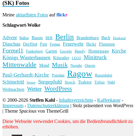
(SK) Fotos
Meine
aktuellsten Fotos
auf
flick
r
Schlagwort-Wolke
Berlin
Advent
Baum
Brandenburg
Buch
BER
Ballon
Denkmal
Diaschau
Feuerwehr
flickr
Dorffest
Fest
Flugzeug
Festtag
Formel1
Kirche
Homepage
Garten
Handy
Funkerberg
Google
Minitruck
Königs Wusterhausen
Künstler
LEGO
Mittenwalde
Musik
Mond
Ostern
Neujahr
Ragow
Paul-Gerhardt-Kirche
Raumfahrt
Potsdam
Stegepfuhl
Schönefeld
Traktor
Storch
Tribut
Wahl
Sonne
WordPress
Wetter
Weihnachten
© 2000-2026
Steffen Kahl
-
Inhaltsverzeichnis
-
Kaffeekasse
-
Impressum
-
Datenschutzerklärung
|
Stolz präsentiert von
WordPress
|
Theme
Spacious
von ThemeGrill
Diese Webseite verwendet Cookies, um die Bedienfreundlichkeit zu
erhöhen.