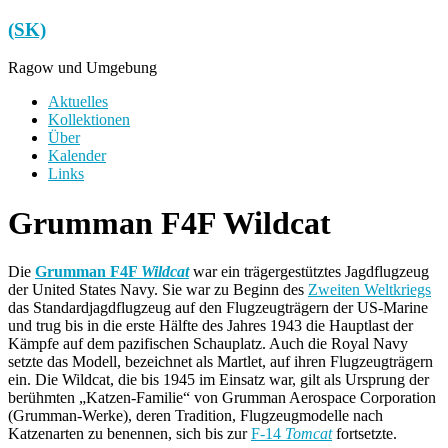
Zum
(SK)
Inhalt
springen
Ragow und Umgebung
Menü
Aktuelles
Kollektionen
Über
Kalender
Links
Grumman F4F Wildcat
Die
Grumman F4F
Wildcat
war ein trägergestütztes Jagdflugzeug
der United States Navy. Sie war zu Beginn des
Zweiten Weltkriegs
das Standardjagdflugzeug auf den Flugzeugträgern der US-Marine
und trug bis in die erste Hälfte des Jahres 1943 die Hauptlast der
Kämpfe auf dem pazifischen Schauplatz. Auch die Royal Navy
setzte das Modell, bezeichnet als Martlet, auf ihren Flugzeugträgern
ein. Die Wildcat, die bis 1945 im Einsatz war, gilt als Ursprung der
berühmten „Katzen-Familie“ von Grumman Aerospace Corporation
(Grumman-Werke), deren Tradition, Flugzeugmodelle nach
Katzenarten zu benennen, sich bis zur
F-14
Tomcat
fortsetzte.