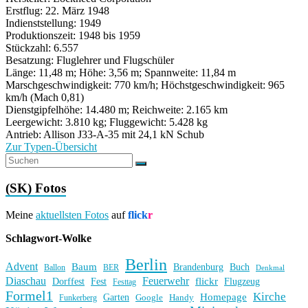
Erstflug: 22. März 1948
Indienststellung: 1949
Produktionszeit: 1948 bis 1959
Stückzahl: 6.557
Besatzung: Fluglehrer und Flugschüler
Länge: 11,48 m; Höhe: 3,56 m; Spannweite: 11,84 m
Marschgeschwindigkeit: 770 km/h; Höchstgeschwindigkeit: 965
km/h (Mach 0,81)
Dienstgipfelhöhe: 14.480 m; Reichweite: 2.165 km
Leergewicht: 3.810 kg; Fluggewicht: 5.428 kg
Antrieb: Allison J33-A-35 mit 24,1 kN Schub
Zur Typen-Übersicht
(SK) Fotos
Meine
aktuellsten Fotos
auf
flick
r
Schlagwort-Wolke
Berlin
Advent
Baum
Brandenburg
Buch
BER
Ballon
Denkmal
Diaschau
Feuerwehr
flickr
Dorffest
Fest
Flugzeug
Festtag
Formel1
Kirche
Homepage
Garten
Handy
Funkerberg
Google