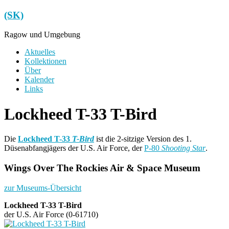
Zum
(SK)
Inhalt
springen
Ragow und Umgebung
Menü
Aktuelles
Kollektionen
Über
Kalender
Links
Lockheed T-33 T-Bird
Die
Lockheed T-33
T-Bird
ist die 2-sitzige Version des 1.
Düsenabfangjägers der U.S. Air Force, der
P-80
Shooting Star
.
Wings Over The Rockies Air & Space Museum
zur Museums-Übersicht
Lockheed T-33 T-Bird
der U.S. Air Force (0-61710)