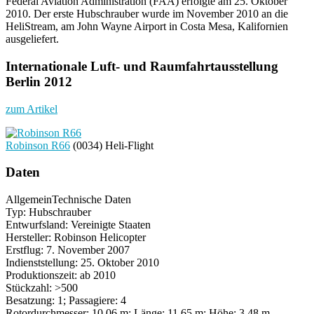
Federal Aviation Administration (FAA) erfolgte am 25. Oktober
2010. Der erste Hubschrauber wurde im November 2010 an die
HeliStream, am John Wayne Airport in Costa Mesa, Kalifornien
ausgeliefert.
Internationale Luft- und Raumfahrtausstellung
Berlin 2012
zum Artikel
Robinson R66
(0034) Heli-Flight
Daten
Allgemein
Technische Daten
Typ: Hubschrauber
Entwurfsland: Vereinigte Staaten
Hersteller: Robinson Helicopter
Erstflug: 7. November 2007
Indienststellung: 25. Oktober 2010
Produktionszeit: ab 2010
Stückzahl: >500
Besatzung: 1; Passagiere: 4
Rotordurchmesser: 10,06 m; Länge: 11,65 m; Höhe: 3,48 m