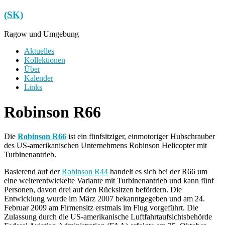
Zum
(SK)
Inhalt
springen
Ragow und Umgebung
Menü
Aktuelles
Kollektionen
Über
Kalender
Links
Robinson R66
Die
Robinson R66
ist ein fünfsitziger, einmotoriger Hubschrauber
des US-amerikanischen Unternehmens Robinson Helicopter mit
Turbinenantrieb.
Basierend auf der
Robinson R44
handelt es sich bei der R66 um
eine weiterentwickelte Variante mit Turbinenantrieb und kann fünf
Personen, davon drei auf den Rücksitzen befördern. Die
Entwicklung wurde im März 2007 bekanntgegeben und am 24.
Februar 2009 am Firmensitz erstmals im Flug vorgeführt. Die
Zulassung durch die US-amerikanische Luftfahrtaufsichtsbehörde