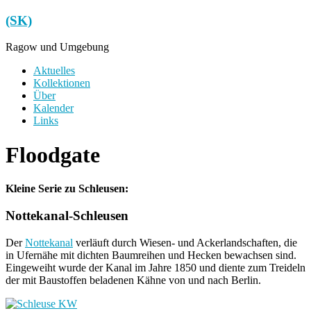
Zum
(SK)
Inhalt
springen
Ragow und Umgebung
Menü
Aktuelles
Kollektionen
Über
Kalender
Links
Floodgate
Kleine Serie zu Schleusen:
Nottekanal-Schleusen
Der
Nottekanal
verläuft durch Wiesen- und Ackerlandschaften, die
in Ufernähe mit dichten Baumreihen und Hecken bewachsen sind.
Eingeweiht wurde der Kanal im Jahre 1850 und diente zum Treideln
der mit Baustoffen beladenen Kähne von und nach Berlin.