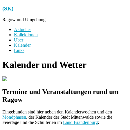
Zum
(SK)
Inhalt
springen
Ragow und Umgebung
Menü
Aktuelles
Kollektionen
Über
Kalender
Links
Kalender und Wetter
Termine und Veranstaltungen rund um
Ragow
Eingebunden sind hier neben den Kalenderwochen und den
Mondphasen
, der Kalender der Stadt Mittenwalde sowie die
Feiertage und die Schulferien im
Land Brandenburg
: