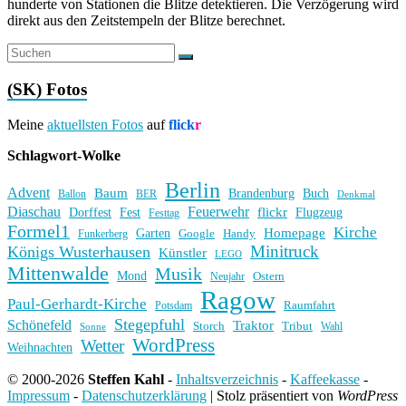
hunderte von Stationen die Blitze detektieren. Die Verzögerung wird
direkt aus den Zeitstempeln der Blitze berechnet.
(SK) Fotos
Meine
aktuellsten Fotos
auf
flick
r
Schlagwort-Wolke
Berlin
Advent
Baum
Brandenburg
Buch
BER
Ballon
Denkmal
Diaschau
Feuerwehr
flickr
Dorffest
Fest
Flugzeug
Festtag
Formel1
Kirche
Homepage
Garten
Handy
Funkerberg
Google
Minitruck
Königs Wusterhausen
Künstler
LEGO
Mittenwalde
Musik
Mond
Ostern
Neujahr
Ragow
Paul-Gerhardt-Kirche
Raumfahrt
Potsdam
Stegepfuhl
Schönefeld
Traktor
Storch
Tribut
Wahl
Sonne
WordPress
Wetter
Weihnachten
© 2000-2026
Steffen Kahl
-
Inhaltsverzeichnis
-
Kaffeekasse
-
Impressum
-
Datenschutzerklärung
|
Stolz präsentiert von
WordPress