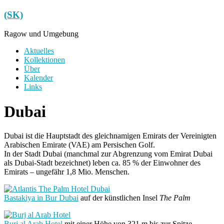
Zum
(SK)
Inhalt
springen
Ragow und Umgebung
Menü
Aktuelles
Kollektionen
Über
Kalender
Links
Dubai
Dubai ist die Hauptstadt des gleichnamigen Emirats der Vereinigten
Arabischen Emirate (VAE) am Persischen Golf.
In der Stadt Dubai (manchmal zur Abgrenzung vom Emirat Dubai
als Dubai-Stadt bezeichnet) leben ca. 85 % der Einwohner des
Emirats – ungefähr 1,8 Mio. Menschen.
Bastakiya in Bur Dubai
auf der künstlichen Insel
The Palm
Burj al Arab Hotel
mit einer Höhe von 321 m bis zur Spitze,