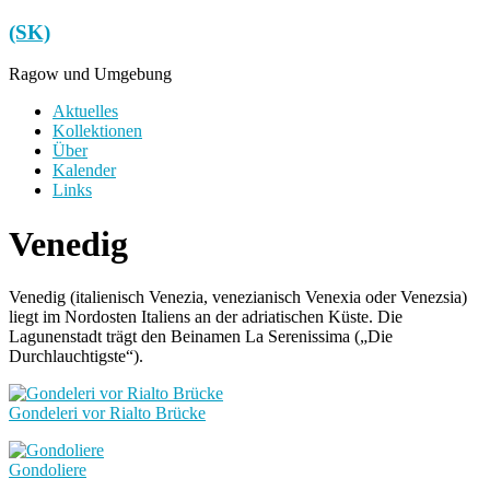
Zum
(SK)
Inhalt
springen
Ragow und Umgebung
Menü
Aktuelles
Kollektionen
Über
Kalender
Links
Venedig
Venedig (italienisch Venezia, venezianisch Venexia oder Venezsia)
liegt im Nordosten Italiens an der adriatischen Küste. Die
Lagunenstadt trägt den Beinamen La Serenissima („Die
Durchlauchtigste“).
Gondeleri vor Rialto Brücke
Gondoliere