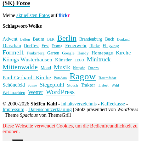
(SK) Fotos
Meine
aktuellsten Fotos
auf
flick
r
Schlagwort-Wolke
Berlin
Advent
Baum
Brandenburg
Buch
BER
Ballon
Denkmal
Diaschau
Feuerwehr
flickr
Dorffest
Fest
Flugzeug
Festtag
Formel1
Kirche
Homepage
Garten
Handy
Funkerberg
Google
Minitruck
Königs Wusterhausen
Künstler
LEGO
Mittenwalde
Musik
Mond
Ostern
Neujahr
Ragow
Paul-Gerhardt-Kirche
Raumfahrt
Potsdam
Stegepfuhl
Schönefeld
Traktor
Storch
Tribut
Wahl
Sonne
WordPress
Wetter
Weihnachten
© 2000-2026
Steffen Kahl
-
Inhaltsverzeichnis
-
Kaffeekasse
-
Impressum
-
Datenschutzerklärung
|
Stolz präsentiert von
WordPress
|
Theme
Spacious
von ThemeGrill
Diese Webseite verwendet Cookies, um die Bedienfreundlichkeit zu
erhöhen.