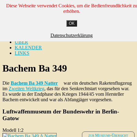
Diese Webseite verwendet Cookies, um die Bedienfreundlichkeit z
Zum
(SK)
erhöhen.
Inhalt
springen
Ragow und Umgebung
OK
Menü
AKTUELLES
Datenschutzerklärung
KOLLEKTIONEN
ÜBER
KALENDER
LINKS
Bachem Ba 349
Die
Bachem Ba 349 Natter
war ein deutsches Raketenflugzeug
im
Zweiten Weltkrieg
, das für den Senkrechtstart vorgesehen war.
Es wurde in der Endphase des Krieges 1944/45 vom Hersteller
Bachem entwickelt und war als Abfangjäger vorgesehen.
Luftwaffenmuseum der Bundeswehr in Berlin-
Gatow
Modell 1:2
zur Museums-Übersicht