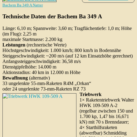
Bachem Ba 349 A Natter
Technische Daten der Bachem Ba 349 A
Länge: 6,10 m; Spannweite: 3,60 m; Tragflächentiefe: 1,0 m; Höhe
(im Flug): 2,25 m
maximale Startmasse: 2.200 kg
Leistungen
(rechnerische Werte)
Höchstgeschwindigkeit: 1.000 km/h; 800 km/h in Bodennähe
Steiggeschwindigkeit: ~200 m/s (auf 12 km Einsatzhöhe gerechnet)
Anfangssteiggeschwindigkeit: 36,58 m/s
Dienstgipfelhöhe: 14.000 m
Aktionsradius: 40 km in 12.000 m Höhe
Bewaffnung
(alternativ)
33 ungelenkte 55-mm-Raketen R4M „Orkan“
oder 24 ungelenkte 73-mm-Raketen RZ 73
Triebwerk
1× Raketentriebwerk Walter
HWK 109-509 A-2
(regelbar zwischen 150 und
1.700 kp, 1,47 bis 16,671
kN) mit 70 s Brenndauer;
4× Starthilfsraketen
(abwerfbar) Schmidding