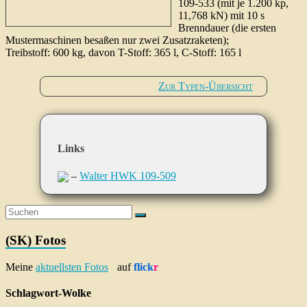
109-533 (mit je 1.200 kp,
11,768 kN) mit 10 s
Brenndauer (die ersten
Mustermaschinen besaßen nur zwei Zusatzraketen);
Treibstoff: 600 kg, davon T-Stoff: 365 l, C-Stoff: 165 l
Zur Typen-Übersicht
Links
–
Walter HWK 109-509
(SK) Fotos
Meine
aktuellsten Fotos
auf
flick
r
Schlagwort-Wolke