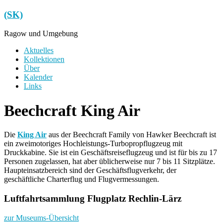
Zum
(SK)
Inhalt
springen
Ragow und Umgebung
Menü
Aktuelles
Kollektionen
Über
Kalender
Links
Beechcraft King Air
Die
King Air
aus der Beechcraft Family von Hawker Beechcraft ist
ein zweimotoriges Hochleistungs-Turbopropflugzeug mit
Druckkabine. Sie ist ein Geschäftsreiseflugzeug und ist für bis zu 17
Personen zugelassen, hat aber üblicherweise nur 7 bis 11 Sitzplätze.
Haupteinsatzbereich sind der Geschäftsflugverkehr, der
geschäftliche Charterflug und Flugvermessungen.
Luftfahrtsammlung Flugplatz Rechlin-Lärz
zur Museums-Übersicht