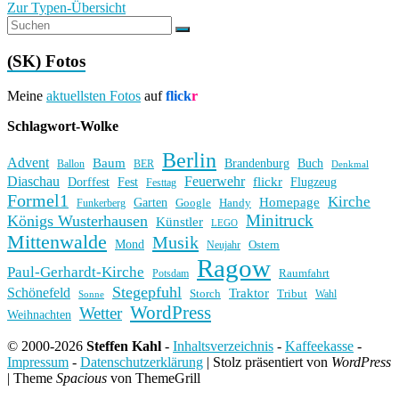
Zur Typen-Übersicht
(SK) Fotos
Meine
aktuellsten Fotos
auf
flick
r
Schlagwort-Wolke
Berlin
Advent
Baum
Brandenburg
Buch
BER
Ballon
Denkmal
Diaschau
Feuerwehr
flickr
Dorffest
Fest
Flugzeug
Festtag
Formel1
Kirche
Homepage
Garten
Handy
Funkerberg
Google
Minitruck
Königs Wusterhausen
Künstler
LEGO
Mittenwalde
Musik
Mond
Ostern
Neujahr
Ragow
Paul-Gerhardt-Kirche
Raumfahrt
Potsdam
Stegepfuhl
Schönefeld
Traktor
Storch
Tribut
Wahl
Sonne
WordPress
Wetter
Weihnachten
© 2000-2026
Steffen Kahl
-
Inhaltsverzeichnis
-
Kaffeekasse
-
Impressum
-
Datenschutzerklärung
|
Stolz präsentiert von
WordPress
|
Theme
Spacious
von ThemeGrill