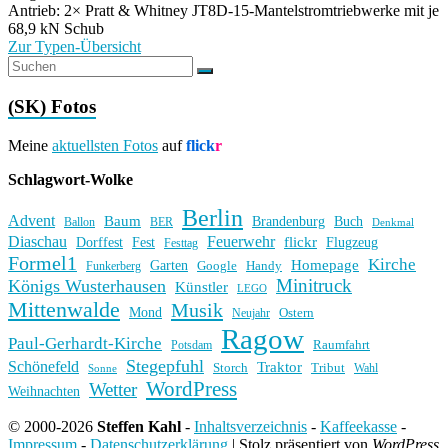
Antrieb: 2× Pratt & Whitney JT8D-15-Mantelstromtriebwerke mit je
68,9 kN Schub
Zur Typen-Übersicht
(SK) Fotos
Meine
aktuellsten Fotos
auf
flick
r
Schlagwort-Wolke
Berlin
Advent
Baum
Brandenburg
Buch
BER
Ballon
Denkmal
Diaschau
Feuerwehr
flickr
Dorffest
Fest
Flugzeug
Festtag
Formel1
Kirche
Homepage
Garten
Handy
Funkerberg
Google
Minitruck
Königs Wusterhausen
Künstler
LEGO
Mittenwalde
Musik
Mond
Ostern
Neujahr
Ragow
Paul-Gerhardt-Kirche
Raumfahrt
Potsdam
Stegepfuhl
Schönefeld
Traktor
Storch
Tribut
Wahl
Sonne
WordPress
Wetter
Weihnachten
© 2000-2026
Steffen Kahl
-
Inhaltsverzeichnis
-
Kaffeekasse
-
Impressum
-
Datenschutzerklärung
|
Stolz präsentiert von
WordPress