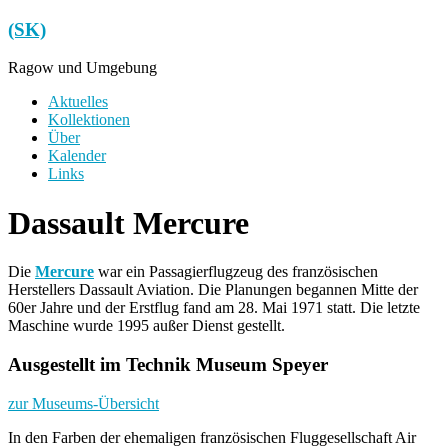
Zum
(SK)
Inhalt
springen
Ragow und Umgebung
Menü
Aktuelles
Kollektionen
Über
Kalender
Links
Dassault Mercure
Die
Mercure
war ein Passagierflugzeug des französischen
Herstellers Dassault Aviation. Die Planungen begannen Mitte der
60er Jahre und der Erstflug fand am 28. Mai 1971 statt. Die letzte
Maschine wurde 1995 außer Dienst gestellt.
Ausgestellt im Technik Museum Speyer
zur Museums-Übersicht
In den Farben der ehemaligen französischen Fluggesellschaft Air