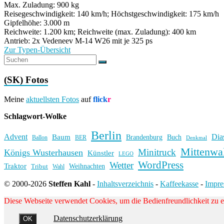
Max. Zuladung: 900 kg
Reisegeschwindigkeit: 140 km/h; Höchstgeschwindigkeit: 175 km/h
Gipfelhöhe: 3.000 m
Reichweite: 1.200 km; Reichweite (max. Zuladung): 400 km
Antrieb: 2x Vedeneev M-14 W26 mit je 325 ps
Zur Typen-Übersicht
(SK) Fotos
Meine
aktuellsten Fotos
auf
flick
r
Schlagwort-Wolke
Berlin
Advent
Dia
Baum
Brandenburg
Buch
BER
Ballon
Denkmal
Mittenwa
Minitruck
Königs Wusterhausen
Künstler
LEGO
WordPress
Wetter
Traktor
Weihnachten
Tribut
Wahl
© 2000-2026
Steffen Kahl
-
Inhaltsverzeichnis
-
Kaffeekasse
-
Impr
Diese Webseite verwendet Cookies, um die Bedienfreundlichkeit zu 
Datenschutzerklärung
OK