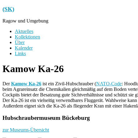
Zum
(SK)
Inhalt
springen
Ragow und Umgebung
Menü
Aktuelles
Kollektionen
Über
Kalender
Links
Kamow Ka-26
Der
Kamow Ka-26
ist ein Zivil-Hubschrauber (
NATO-Code
: Hoodl
beim Agrareinsatz die Chemikalien gleichmäßig auf dem Boden verteilt
Cockpits bietet der Besatzung gute Sichtverhältnisse und schützt sie 
Der Ka-26 ist ein vielseitig verwendbares Fluggerät. Wahlweise kann 
Außerdem eignet sich die Ka-26 als fliegender Kran mit einer Hakenla
Hubschraubermuseum Bückeburg
zur Museums-Übersicht