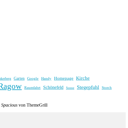
Kirche
Homepage
Garten
Handy
nkerberg
Google
Ragow
Stegepfuhl
Schönefeld
Raumfahrt
Storch
Sonne
e
Spacious
von ThemeGrill