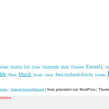
Formel1
schau
Feuerwehr
flickr
Dorffest
Fest
Flugzeug
Fu
Festtag
lde
Musik
Paul-Gerhardt-Kirche
Mond
Ostern
Potsdam
Neujahr
essum
-
Datenschutzerklärung
|
Stolz präsentiert von
WordPress
|
Them
erhöhen.