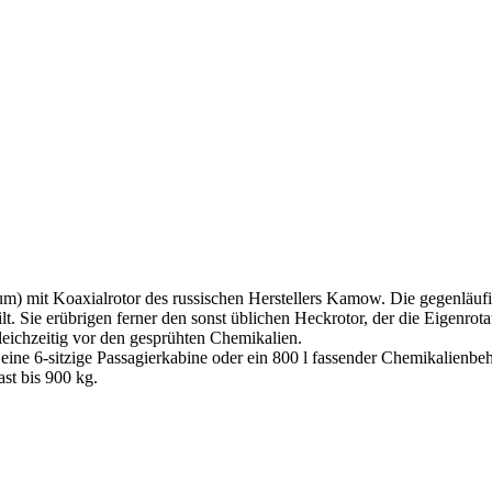
um) mit Koaxialrotor des russischen Herstellers Kamow. Die gegenläuf
. Sie erübrigen ferner den sonst üblichen Heckrotor, der die Eigenrot
gleichzeitig vor den gesprühten Chemikalien.
eine 6-sitzige Passagierkabine oder ein 800 l fassender Chemikalienbeh
st bis 900 kg.