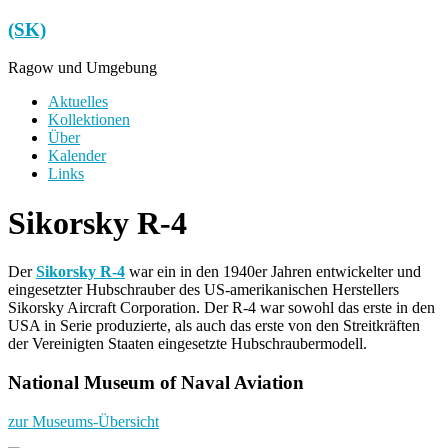
Zum
(SK)
Inhalt
springen
Ragow und Umgebung
Menü
Aktuelles
Kollektionen
Über
Kalender
Links
Sikorsky R-4
Der
Sikorsky R-4
war ein in den 1940er Jahren entwickelter und
eingesetzter Hubschrauber des US-amerikanischen Herstellers
Sikorsky Aircraft Corporation. Der R-4 war sowohl das erste in den
USA in Serie produzierte, als auch das erste von den Streitkräften
der Vereinigten Staaten eingesetzte Hubschraubermodell.
National Museum of Naval Aviation
zur Museums-Übersicht