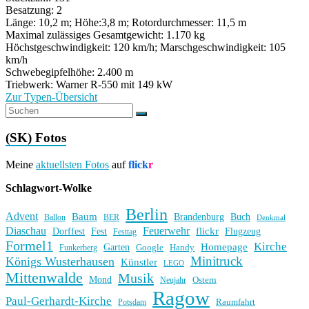
Besatzung: 2
Länge: 10,2 m; Höhe:3,8 m; Rotordurchmesser: 11,5 m
Maximal zulässiges Gesamtgewicht: 1.170 kg
Höchstgeschwindigkeit: 120 km/h; Marschgeschwindigkeit: 105
km/h
Schwebegipfelhöhe: 2.400 m
Triebwerk: Warner R-550 mit 149 kW
Zur Typen-Übersicht
(SK) Fotos
Meine
aktuellsten Fotos
auf
flick
r
Schlagwort-Wolke
Berlin
Advent
Baum
Brandenburg
Buch
BER
Ballon
Denkmal
Diaschau
Feuerwehr
flickr
Dorffest
Fest
Flugzeug
Festtag
Formel1
Kirche
Homepage
Garten
Handy
Funkerberg
Google
Minitruck
Königs Wusterhausen
Künstler
LEGO
Mittenwalde
Musik
Mond
Ostern
Neujahr
Ragow
Paul-Gerhardt-Kirche
Raumfahrt
Potsdam