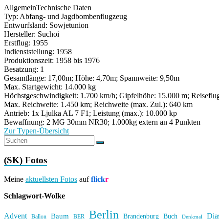
Allgemein
Technische Daten
Typ: Abfang- und Jagdbombenflugzeug
Entwurfsland: Sowjetunion
Hersteller: Suchoi
Erstflug: 1955
Indienststellung: 1958
Produktionszeit: 1958 bis 1976
Besatzung: 1
Gesamtlänge: 17,00m; Höhe: 4,70m; Spannweite: 9,50m
Max. Startgewicht: 14.000 kg
Höchstgeschwindigkeit: 1.700 km/h; Gipfelhöhe: 15.000 m; Reisefl
Max. Reichweite: 1.450 km; Reichweite (max. Zul.): 640 km
Antrieb: 1x Ljulka AL 7 F1; Leistung (max.): 10.000 kp
Bewaffnung: 2 MG 30mm NR30; 1.000kg extern an 4 Punkten
Zur Typen-Übersicht
(SK) Fotos
Meine
aktuellsten Fotos
auf
flick
r
Schlagwort-Wolke
Berlin
Advent
Dia
Baum
Brandenburg
Buch
BER
Ballon
Denkmal