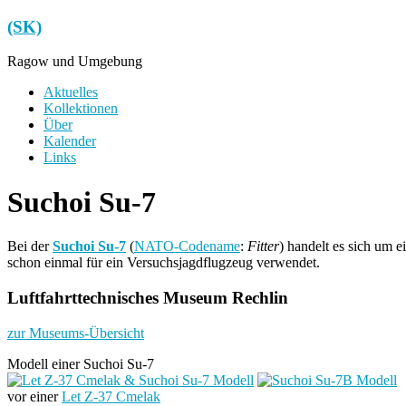
Zum
(SK)
Inhalt
springen
Ragow und Umgebung
Menü
Aktuelles
Kollektionen
Über
Kalender
Links
Suchoi Su-7
Bei der
Suchoi Su-7
(
NATO-Codename
:
Fitter
) handelt es sich um 
schon einmal für ein Versuchsjagdflugzeug verwendet.
Luftfahrttechnisches Museum Rechlin
zur Museums-Übersicht
Modell einer Suchoi Su-7
vor einer
Let Z-37 Cmelak