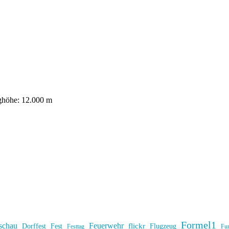
ughöhe: 12.000 m
Formel1
schau
Feuerwehr
flickr
Dorffest
Fest
Flugzeug
Fu
Festtag