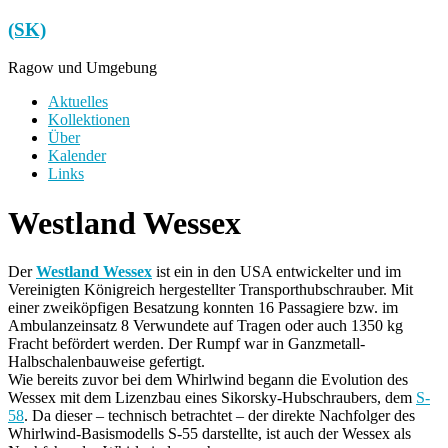
Zum
(SK)
Inhalt
springen
Ragow und Umgebung
Menü
Aktuelles
Kollektionen
Über
Kalender
Links
Westland Wessex
Der
Westland Wessex
ist ein in den USA entwickelter und im
Vereinigten Königreich hergestellter Transporthubschrauber. Mit
einer zweiköpfigen Besatzung konnten 16 Passagiere bzw. im
Ambulanzeinsatz 8 Verwundete auf Tragen oder auch 1350 kg
Fracht befördert werden. Der Rumpf war in Ganzmetall-
Halbschalenbauweise gefertigt.
Wie bereits zuvor bei dem Whirlwind begann die Evolution des
Wessex mit dem Lizenzbau eines Sikorsky-Hubschraubers, dem
S-
58
. Da dieser – technisch betrachtet – der direkte Nachfolger des
Whirlwind-Basismodells S-55 darstellte, ist auch der Wessex als