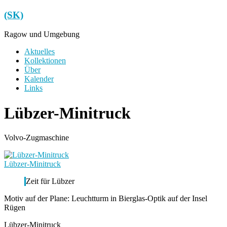
Zum
(SK)
Inhalt
springen
Ragow und Umgebung
Menü
Aktuelles
Kollektionen
Über
Kalender
Links
Lübzer-Minitruck
Volvo-Zugmaschine
Lübzer-Minitruck
Zeit für Lübzer
Motiv auf der Plane: Leuchtturm in Bierglas-Optik auf der Insel
Rügen
Lübzer-Minitruck