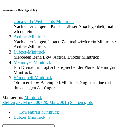
Verwandte Beiträge (SK)
Coca-Cola Weihnachts-Minitruck
Nach einer längeren Pause in dieser Angelegenheit, mal
wieder ein...
Actimel-Minitruck
Nach einer langen, langen Zeit mal wieder ein Minitruck:
Actimel-Minitruck...
Lübzer-Minitruck
Mercedes-Benz Lkw: Actros. Lübzer-Minitruck...
Meininger-Minitruck
Ein Dreirad, mit optisch ansprechender Plane: Meininger-
Minitruck...
Bärenquell-Minitruck
Oldtimer Lkw Bärenquell-Minitruck Zugmaschine mit
dreiachsigen Anhänger....
Markiert in:
Minitruck
Steffen
28. März 2007
28. März 2016
Sachen gibts
←
Löwenbräu-Minitruck
Lübzer-Minitruck
→