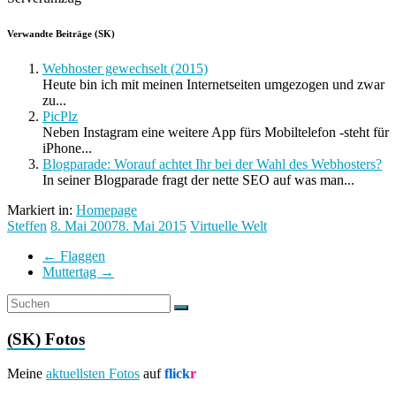
Verwandte Beiträge (SK)
Webhoster gewechselt (2015)
Heute bin ich mit meinen Internetseiten umgezogen und zwar
zu...
PicPlz
Neben Instagram eine weitere App fürs Mobiltelefon -steht für
iPhone...
Blogparade: Worauf achtet Ihr bei der Wahl des Webhosters?
In seiner Blogparade fragt der nette SEO auf was man...
Markiert in:
Homepage
Steffen
8. Mai 2007
8. Mai 2015
Virtuelle Welt
←
Flaggen
Muttertag
→
(SK) Fotos
Meine
aktuellsten Fotos
auf
flick
r