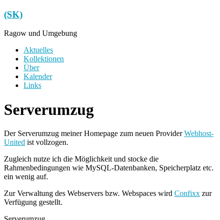
Zum
(SK)
Inhalt
springen
Ragow und Umgebung
Menü
Aktuelles
Kollektionen
Über
Kalender
Links
Serverumzug
Der Serverumzug meiner Homepage zum neuen Provider
Webhost-
United
ist vollzogen.
Zugleich nutze ich die Möglichkeit und stocke die
Rahmenbedingungen wie MySQL-Datenbanken, Speicherplatz etc.
ein wenig auf.
Zur Verwaltung des Webservers bzw. Webspaces wird
Confixx
zur
Verfügung gestellt.
Serverumzug