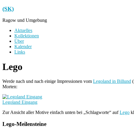
Zum
(SK)
Inhalt
springen
Ragow und Umgebung
Menü
Aktuelles
Kollektionen
Über
Kalender
Links
Lego
Werde nach und nach einige Impressionen vom
Legoland in Billund
(
Morten:
Legoland Eingang
Zur Ansicht aller Motive einfach unten bei „Schlagworte“ auf
Lego
kl
Lego-Meilensteine