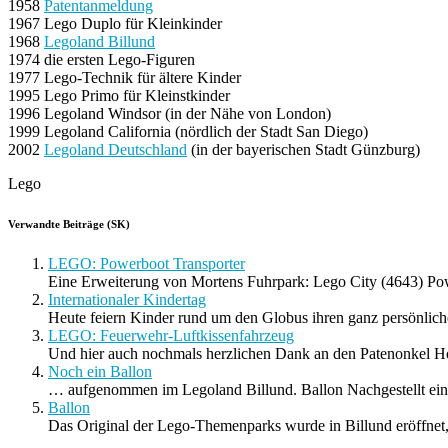
1958
Patentanmeldung
1967 Lego Duplo für Kleinkinder
1968
Legoland Billund
1974 die ersten Lego-Figuren
1977 Lego-Technik für ältere Kinder
1995 Lego Primo für Kleinstkinder
1996 Legoland Windsor (in der Nähe von London)
1999 Legoland California (nördlich der Stadt San Diego)
2002
Legoland Deutschland
(in der bayerischen Stadt Günzburg)
Lego
Verwandte Beiträge (SK)
LEGO: Powerboot Transporter
Eine Erweiterung von Mortens Fuhrpark: Lego City (4643) Pow
Internationaler Kindertag
Heute feiern Kinder rund um den Globus ihren ganz persönliche
LEGO: Feuerwehr-Luftkissenfahrzeug
Und hier auch nochmals herzlichen Dank an den Patenonkel Ho
Noch ein Ballon
… aufgenommen im Legoland Billund. Ballon Nachgestellt eine
Ballon
Das Original der Lego-Themenparks wurde in Billund eröffnet, 