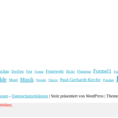
Formel1
schau
Feuerwehr
flickr
Dorffest
Fest
Flugzeug
Fu
Festtag
lde
Musik
Paul-Gerhardt-Kirche
Mond
Ostern
Potsdam
Neujahr
essum
-
Datenschutzerklärung
|
Stolz präsentiert von
WordPress
|
Them
erhöhen.