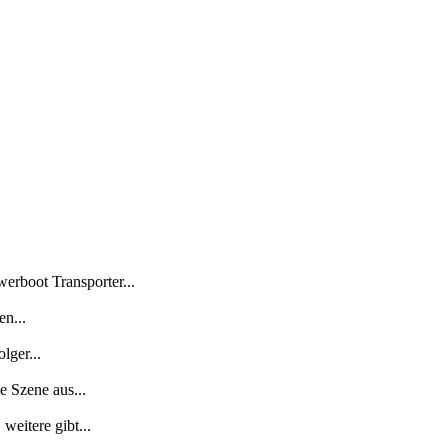
erboot Transporter...
n...
lger...
 Szene aus...
weitere gibt...