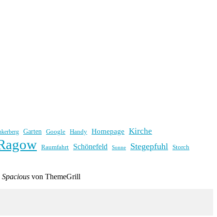
Kirche
Homepage
Garten
Handy
nkerberg
Google
Ragow
Stegepfuhl
Schönefeld
Raumfahrt
Storch
Sonne
e
Spacious
von ThemeGrill