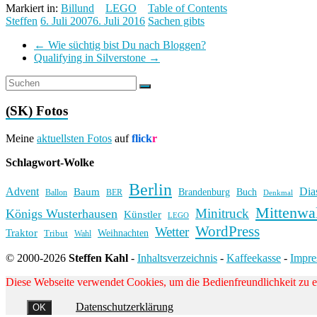
Markiert in:
Billund
LEGO
Table of Contents
Steffen
6. Juli 2007
6. Juli 2016
Sachen gibts
←
Wie süchtig bist Du nach Bloggen?
Qualifying in Silverstone
→
(SK) Fotos
Meine
aktuellsten Fotos
auf
flick
r
Schlagwort-Wolke
Berlin
Advent
Dia
Baum
Brandenburg
Buch
BER
Ballon
Denkmal
Mittenwa
Minitruck
Königs Wusterhausen
Künstler
LEGO
WordPress
Wetter
Traktor
Weihnachten
Tribut
Wahl
© 2000-2026
Steffen Kahl
-
Inhaltsverzeichnis
-
Kaffeekasse
-
Impr
Diese Webseite verwendet Cookies, um die Bedienfreundlichkeit zu 
Datenschutzerklärung
OK