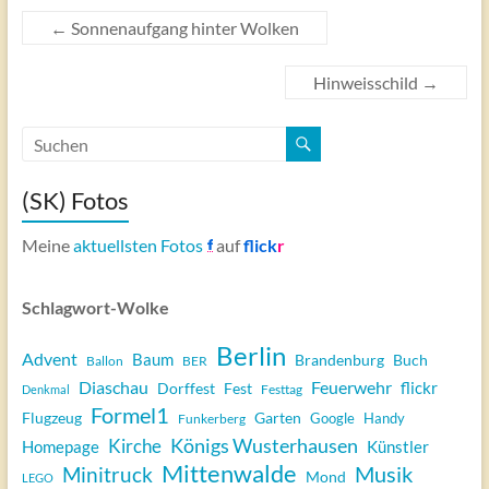
←
Sonnenaufgang hinter Wolken
Hinweisschild
→
(SK) Fotos
Meine
aktuellsten Fotos
auf
flick
r
Schlagwort-Wolke
Berlin
Advent
Baum
Brandenburg
Buch
Ballon
BER
Diaschau
Feuerwehr
flickr
Dorffest
Fest
Festtag
Denkmal
Formel1
Flugzeug
Garten
Google
Handy
Funkerberg
Königs Wusterhausen
Kirche
Homepage
Künstler
Mittenwalde
Musik
Minitruck
Mond
LEGO