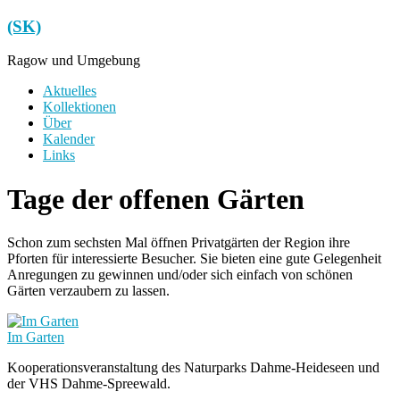
Zum
(SK)
Inhalt
springen
Ragow und Umgebung
Menü
Aktuelles
Kollektionen
Über
Kalender
Links
Tage der offenen Gärten
Schon zum sechsten Mal öffnen Privatgärten der Region ihre
Pforten für interessierte Besucher. Sie bieten eine gute Gelegenheit
Anregungen zu gewinnen und/oder sich einfach von schönen
Gärten verzaubern zu lassen.
Im Garten
Kooperationsveranstaltung des Naturparks Dahme-Heideseen und
der VHS Dahme-Spreewald.