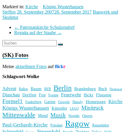
Markiert in:
Kirche
Königs Wusterhausen
Steffen
28. September 2007
28. September 2017
Bauwerk und
Skulptur
←
Patronatskirche Schulzendorf
Regatta auf der Staabe
→
(SK) Fotos
Meine
aktuellsten Fotos
auf
flick
r
Schlagwort-Wolke
Berlin
Advent
Baum
Brandenburg
Buch
BER
Ballon
Denkmal
Diaschau
Feuerwehr
flickr
Dorffest
Fest
Flugzeug
Festtag
Formel1
Kirche
Homepage
Garten
Handy
Funkerberg
Google
Minitruck
Königs Wusterhausen
Künstler
LEGO
Mittenwalde
Musik
Mond
Ostern
Neujahr
Ragow
Paul-Gerhardt-Kirche
Raumfahrt
Potsdam
Stegepfuhl
Schönefeld
Traktor
Storch
Tribut
Wahl