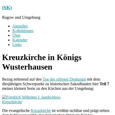
Zum
(SK)
Inhalt
springen
Ragow und Umgebung
Menü
Aktuelles
Kollektionen
Über
Kalender
Links
Kreuzkirche in Königs
Wusterhausen
Bezug nehmend auf den
Tag des offenen Denkmals
mit dem
diesjährigen Schwerpunkt zu historischen Sakralbauten hier
Teil 7
meiner kleinen Serie zu den Kirchen aus der Umgebung:
Kreuzkirche
Die evangelische
Kreuzkirche
ist weithin sichtbar und prägt neben