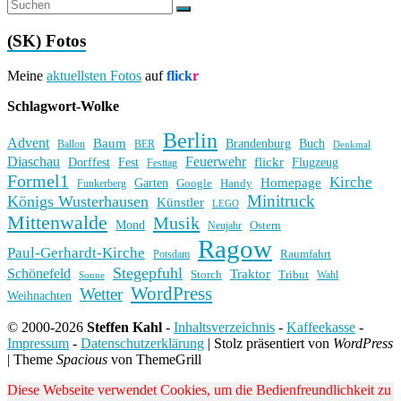
(SK) Fotos
Meine
aktuellsten Fotos
auf
flick
r
Schlagwort-Wolke
Berlin
Advent
Baum
Brandenburg
Buch
BER
Ballon
Denkmal
Diaschau
Feuerwehr
flickr
Dorffest
Fest
Flugzeug
Festtag
Formel1
Kirche
Homepage
Garten
Handy
Funkerberg
Google
Minitruck
Königs Wusterhausen
Künstler
LEGO
Mittenwalde
Musik
Mond
Ostern
Neujahr
Ragow
Paul-Gerhardt-Kirche
Raumfahrt
Potsdam
Stegepfuhl
Schönefeld
Traktor
Storch
Tribut
Wahl
Sonne
WordPress
Wetter
Weihnachten
© 2000-2026
Steffen Kahl
-
Inhaltsverzeichnis
-
Kaffeekasse
-
Impressum
-
Datenschutzerklärung
|
Stolz präsentiert von
WordPress
|
Theme
Spacious
von ThemeGrill
Diese Webseite verwendet Cookies, um die Bedienfreundlichkeit zu