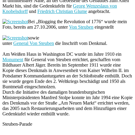
In unmittelbarer Nähe, an der Giebelseite des Gebäudes zum Alten
Markt hin, sind die Gedenktafeln für
Georg Wenzeslaus von
Knobelsdorff
und
Friedrich Christian Glume
angebracht.
Bei „Blogging the Revolution of 1776“ wurde mein
Foto, bereits am 27.10.2006, unter
Von Steuben
eingestellt
sowie
unter
General Von Steuben
die Inschrift vom Denkmal.
Am Weißen Haus in Washington DC wurde im Jahre 1910 ein
Monument
für General von Steuben errichtet, geschaffen vom
Bildhauer Albert Jäger. Bereits im September 1911 wurde eine
Kopie dieses Denkmals in Anwesenheit von Kaiser Wilhelm II. im
Potsdamer Kommandanturgarten an der Schloßstraße enthüllt. Doch
sie wurde gegen Ende des 2. Weltkriegs beschädigt und 1950 als
Buntmetall eingeschmolzen.
Durch die Initiative des damaligen brandenburgischen
Ministerpräsidenten Manfred Stolpe konnte im Jahr 1994 eine Kopie
des Denkmals vor der Straße „Am Neuen Markt“ errichtet werden,
das 2005 nach Restaurierungsarbeiten und dem Hinzufügen einer
Gedenktafel wieder enthüllt wurde.
Steuben-Parade