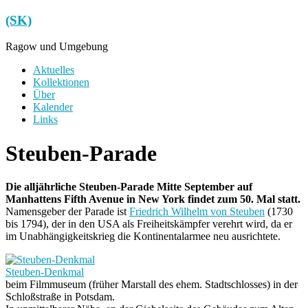
Zum
(SK)
Inhalt
springen
Ragow und Umgebung
Menü
Aktuelles
Kollektionen
Über
Kalender
Links
Steuben-Parade
Die alljährliche Steuben-Parade Mitte September auf
Manhattens Fifth Avenue in New York findet zum 50. Mal statt.
Namensgeber der Parade ist
Friedrich Wilhelm von Steuben
(1730
bis 1794), der in den USA als Freiheitskämpfer verehrt wird, da er
im Unabhängigkeitskrieg die Kontinentalarmee neu ausrichtete.
Steuben-Denkmal
beim Filmmuseum (früher Marstall des ehem. Stadtschlosses) in der
Schloßstraße in Potsdam.