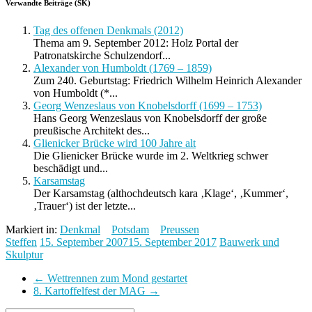
Verwandte Beiträge (SK)
Tag des offenen Denkmals (2012)
Thema am 9. September 2012: Holz Portal der
Patronatskirche Schulzendorf...
Alexander von Humboldt (1769 – 1859)
Zum 240. Geburtstag: Friedrich Wilhelm Heinrich Alexander
von Humboldt (*...
Georg Wenzeslaus von Knobelsdorff (1699 – 1753)
Hans Georg Wenzeslaus von Knobelsdorff der große
preußische Architekt des...
Glienicker Brücke wird 100 Jahre alt
Die Glienicker Brücke wurde im 2. Weltkrieg schwer
beschädigt und...
Karsamstag
Der Karsamstag (althochdeutsch kara ‚Klage‘, ‚Kummer‘,
‚Trauer‘) ist der letzte...
Markiert in:
Denkmal
Potsdam
Preussen
Steffen
15. September 2007
15. September 2017
Bauwerk und
Skulptur
←
Wettrennen zum Mond gestartet
8. Kartoffelfest der MAG
→