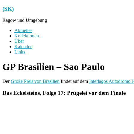
Zum
(SK)
Inhalt
springen
Ragow und Umgebung
Menü
Aktuelles
Kollektionen
Über
Kalender
Links
GP Brasilien – Sao Paulo
Der
Große Preis von Brasilien
findet auf dem
Interlagos Autodromo J
Das Eckelsteins, Folge 17: Prügelei vor dem Finale