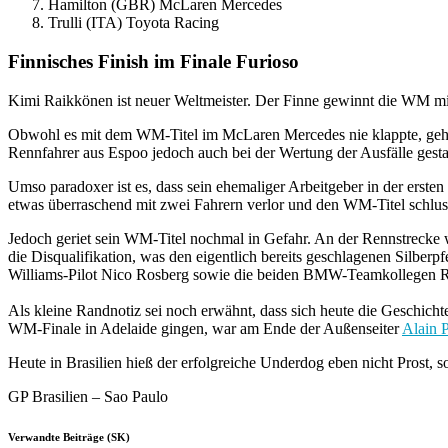
Hamilton (GBR) McLaren Mercedes
Trulli (ITA) Toyota Racing
Finnisches Finish im Finale Furioso
Kimi Raikkönen ist neuer Weltmeister. Der Finne gewinnt die WM m
Obwohl es mit dem WM-Titel im McLaren Mercedes nie klappte, gehör
Rennfahrer aus Espoo jedoch auch bei der Wertung der Ausfälle gesta
Umso paradoxer ist es, dass sein ehemaliger Arbeitgeber in der erst
etwas überraschend mit zwei Fahrern verlor und den WM-Titel schlu
Jedoch geriet sein WM-Titel nochmal in Gefahr. An der Rennstrecke w
die Disqualifikation, was den eigentlich bereits geschlagenen Silberp
Williams-Pilot Nico Rosberg sowie die beiden BMW-Teamkollegen Robe
Als kleine Randnotiz sei noch erwähnt, dass sich heute die Geschicht
WM-Finale in Adelaide gingen, war am Ende der Außenseiter
Alain P
Heute in Brasilien hieß der erfolgreiche Underdog eben nicht Prost
GP Brasilien – Sao Paulo
Verwandte Beiträge (SK)