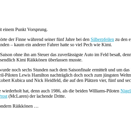
it einem Punkt Vorsprung.
te der Finne während seiner fünf Jahre bei den
Silberpfeilen
zu den er
nden – kaum ein anderer Fahrer hatte so viel Pech wie Kimi.
en Saison ohne ihn am Steuer das zuverlässigste Auto im Feld besaß, 
ssendlich Kimi Räikkönen überlassen musste.
urde noch sechs Stunden nach dem Saisonfinale ermittelt und um das E
feil-Piloten Lewis Hamilton nachträglich doch noch zum jüngsten Weltme
rt Kubica und Nick Heidfeld, die auf den Plätzen vier, fünf und sech
e wiederholt hat, denn auch 1986, als die beiden Williams-Piloten
Nigel
rost
(McLaren) der lachende Dritte.
, sondern Räikkönen …