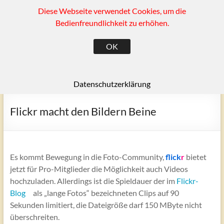
Diese Webseite verwendet Cookies, um die
Zum
(SK)
Inhalt
Bedienfreundlichkeit zu erhöhen.
springen
Ragow und Umgebung
OK
Menü
Datenschutzerklärung
Flickr macht den Bildern Beine
Es kommt Bewegung in die Foto-Community,
flick
r
bietet
jetzt für Pro-Mitglieder die Möglichkeit auch Videos
hochzuladen. Allerdings ist die Spieldauer der im
Flickr-
Blog
als „lange Fotos“ bezeichneten Clips auf 90
Sekunden limitiert, die Dateigröße darf 150 MByte nicht
überschreiten.