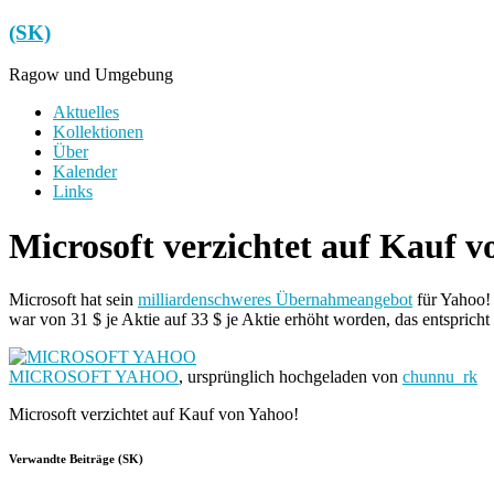
Zum
(SK)
Inhalt
springen
Ragow und Umgebung
Menü
Aktuelles
Kollektionen
Über
Kalender
Links
Microsoft verzichtet auf Kauf v
Microsoft hat sein
milliardenschweres Übernahmeangebot
für Yahoo! 
war von 31 $ je Aktie auf 33 $ je Aktie erhöht worden, das entsprich
MICROSOFT YAHOO
, ursprünglich hochgeladen von
chunnu_rk
Microsoft verzichtet auf Kauf von Yahoo!
Verwandte Beiträge (SK)