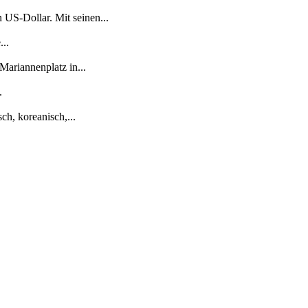
 US-Dollar. Mit seinen...
...
ariannenplatz in...
.
sch, koreanisch,...