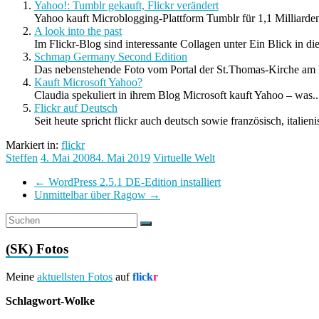
Yahoo!: Tumblr gekauft, Flickr verändert
Yahoo kauft Microblogging-Plattform Tumblr für 1,1 Milliarden
A look into the past
Im Flickr-Blog sind interessante Collagen unter Ein Blick in die
Schmap Germany Second Edition
Das nebenstehende Foto vom Portal der St.Thomas-Kirche am M
Kauft Microsoft Yahoo?
Claudia spekuliert in ihrem Blog Microsoft kauft Yahoo – was..
Flickr auf Deutsch
Seit heute spricht flickr auch deutsch sowie französisch, italieni
Markiert in:
flickr
Steffen
4. Mai 2008
4. Mai 2019
Virtuelle Welt
←
WordPress 2.5.1 DE-Edition installiert
Unmittelbar über Ragow
→
(SK) Fotos
Meine
aktuellsten Fotos
auf
flick
r
Schlagwort-Wolke