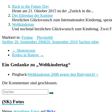
Back to the Future Day
Heute am 21. Oktober 2015 ist der „Zurück in die...
Der Ehrentag der Knirpse
Herzlichen Glückwunsch zum Internationalen Kindertag, spezie
Weltkindertag
Und nochmal herzlichen Glückwunsch zum Kindertag. Zwei Fes
Markiert in:
Festtag
Playmobil
Steffen
20. September 2008
20. September 2016
Sachen gibts
←
blogoscoop
Rodeo in Ragow
→
Ein Gedanke zu „
Weltkindertag
“
Pingback:
Weltkindertag 2008 gegen den Babystrich! »
Die Kommentare sind geschlossen.
(SK) Fotos
Meine
aktuellsten Fotos
auf
flick
r