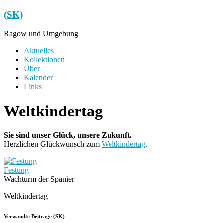
Zum
(SK)
Inhalt
springen
Ragow und Umgebung
Menü
Aktuelles
Kollektionen
Über
Kalender
Links
Weltkindertag
Sie sind unser Glück, unsere Zukunft.
Herzlichen Glückwunsch zum
Weltkindertag
.
Festung
Wachturm der Spanier
Weltkindertag
Verwandte Beiträge (SK)