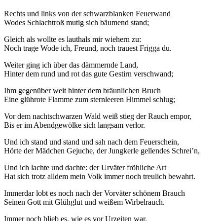
Rechts und links von der schwarzblanken Feuerwand
Wodes Schlachtroß mutig sich bäumend stand;
Gleich als wollte es lauthals mir wiehern zu:
Noch trage Wode ich, Freund, noch trauest Frigga du.
Weiter ging ich über das dämmernde Land,
Hinter dem rund und rot das gute Gestirn verschwand;
Ihm gegenüber weit hinter dem bräunlichen Bruch
Eine glührote Flamme zum sternleeren Himmel schlug;
Vor dem nachtschwarzen Wald weiß stieg der Rauch empor,
Bis er im Abendgewölke sich langsam verlor.
Und ich stand und stand und sah nach dem Feuerschein,
Hörte der Mädchen Gejuche, der Jungkerle gellendes Schrei’n,
Und ich lachte und dachte: der Urväter fröhliche Art
Hat sich trotz alldem mein Volk immer noch treulich bewahrt.
Immerdar lobt es noch nach der Vorväter schönem Brauch
Seinen Gott mit Glühglut und weißem Wirbelrauch.
Immer noch blieb es, wie es vor Urzeiten war,