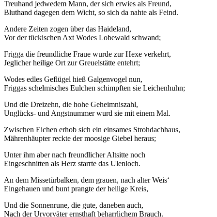
Treuhand jedwedem Mann, der sich erwies als Freund,
Bluthand dagegen dem Wicht, so sich da nahte als Feind.
Andere Zeiten zogen über das Haideland,
Vor der tückischen Axt Wodes Lobewald schwand;
Frigga die freundliche Fraue wurde zur Hexe verkehrt,
Jeglicher heilige Ort zur Greuelstätte entehrt;
Wodes edles Geflügel hieß Galgenvogel nun,
Friggas schelmisches Eulchen schimpften sie Leichenhuhn;
Und die Dreizehn, die hohe Geheimniszahl,
Unglücks- und Angstnummer wurd sie mit einem Mal.
Zwischen Eichen erhob sich ein einsames Strohdachhaus,
Mährenhäupter reckte der moosige Giebel heraus;
Unter ihm aber nach freundlicher Altsitte noch
Eingeschnitten als Herz starrte das Ulenloch.
An dem Missetürbalken, dem grauen, nach alter Weis‘
Eingehauen und bunt prangte der heilige Kreis,
Und die Sonnenrune, die gute, daneben auch,
Nach der Urvorväter ernsthaft beharrlichem Brauch.