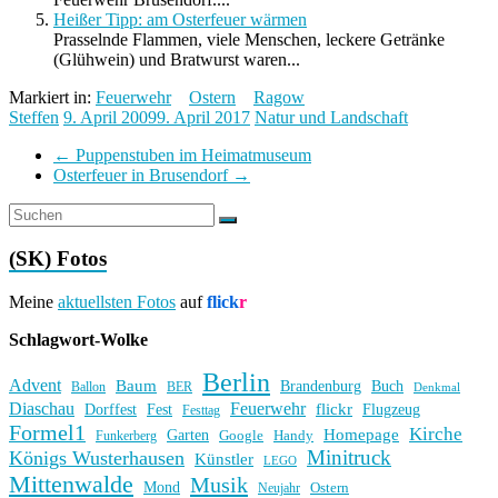
Heißer Tipp: am Osterfeuer wärmen
Prasselnde Flammen, viele Menschen, leckere Getränke
(Glühwein) und Bratwurst waren...
Markiert in:
Feuerwehr
Ostern
Ragow
Steffen
9. April 2009
9. April 2017
Natur und Landschaft
←
Puppenstuben im Heimatmuseum
Osterfeuer in Brusendorf
→
(SK) Fotos
Meine
aktuellsten Fotos
auf
flick
r
Schlagwort-Wolke
Berlin
Advent
Baum
Brandenburg
Buch
BER
Ballon
Denkmal
Diaschau
Feuerwehr
flickr
Dorffest
Fest
Flugzeug
Festtag
Formel1
Kirche
Homepage
Garten
Handy
Funkerberg
Google
Minitruck
Königs Wusterhausen
Künstler
LEGO
Mittenwalde
Musik
Mond
Ostern
Neujahr