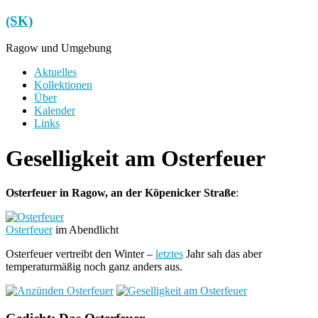
Zum
(SK)
Inhalt
springen
Ragow und Umgebung
Menü
Aktuelles
Kollektionen
Über
Kalender
Links
Geselligkeit am Osterfeuer
Osterfeuer in Ragow, an der Köpenicker Straße
:
Osterfeuer
im Abendlicht
Osterfeuer vertreibt den Winter –
letztes
Jahr sah das aber
temperaturmäßig noch ganz anders aus.