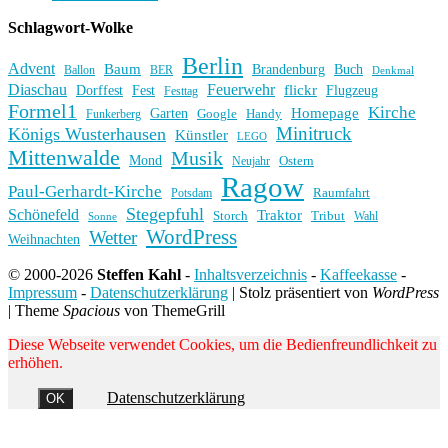
Schlagwort-Wolke
Berlin
Advent
Baum
Brandenburg
Buch
BER
Ballon
Denkmal
Diaschau
Feuerwehr
flickr
Dorffest
Fest
Flugzeug
Festtag
Formel1
Kirche
Homepage
Garten
Handy
Funkerberg
Google
Minitruck
Königs Wusterhausen
Künstler
LEGO
Mittenwalde
Musik
Mond
Ostern
Neujahr
Ragow
Paul-Gerhardt-Kirche
Raumfahrt
Potsdam
Stegepfuhl
Schönefeld
Traktor
Storch
Tribut
Wahl
Sonne
WordPress
Wetter
Weihnachten
© 2000-2026
Steffen Kahl
-
Inhaltsverzeichnis
-
Kaffeekasse
-
Impressum
-
Datenschutzerklärung
|
Stolz präsentiert von
WordPress
|
Theme
Spacious
von ThemeGrill
Diese Webseite verwendet Cookies, um die Bedienfreundlichkeit zu
erhöhen.
Datenschutzerklärung
OK