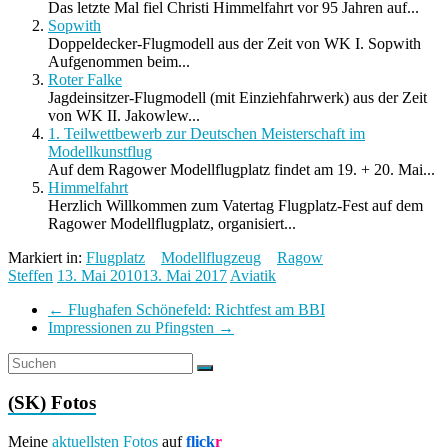
Das letzte Mal fiel Christi Himmelfahrt vor 95 Jahren auf...
Sopwith
Doppeldecker-Flugmodell aus der Zeit von WK I. Sopwith
Aufgenommen beim...
Roter Falke
Jagdeinsitzer-Flugmodell (mit Einziehfahrwerk) aus der Zeit
von WK II. Jakowlew...
1. Teilwettbewerb zur Deutschen Meisterschaft im
Modellkunstflug
Auf dem Ragower Modellflugplatz findet am 19. + 20. Mai...
Himmelfahrt
Herzlich Willkommen zum Vatertag Flugplatz-Fest auf dem
Ragower Modellflugplatz, organisiert...
Markiert in:
Flugplatz
Modellflugzeug
Ragow
Steffen
13. Mai 2010
13. Mai 2017
Aviatik
←
Flughafen Schönefeld: Richtfest am BBI
Impressionen zu Pfingsten
→
(SK) Fotos
Meine
aktuellsten Fotos
auf
flick
r