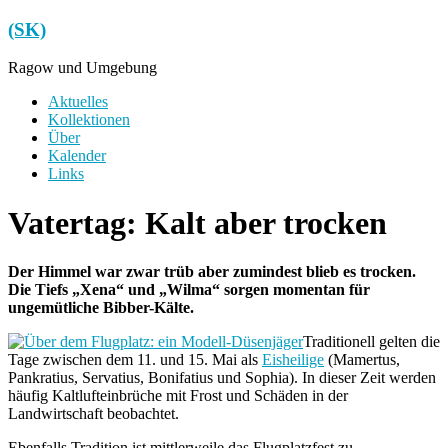
Zum
(SK)
Inhalt
springen
Ragow und Umgebung
Menü
Aktuelles
Kollektionen
Über
Kalender
Links
Vatertag: Kalt aber trocken
Der Himmel war zwar trüb aber zumindest blieb es trocken.
Die Tiefs „Xena“ und „Wilma“ sorgen momentan für
ungemütliche Bibber-Kälte.
Traditionell gelten die
Tage zwischen dem 11. und 15. Mai als
Eisheilige
(Mamertus,
Pankratius, Servatius, Bonifatius und Sophia). In dieser Zeit werden
häufig Kaltlufteinbrüche mit Frost und Schäden in der
Landwirtschaft beobachtet.
Ebenfalls Tradition ist mittlerweile das Flugplatzfest zu