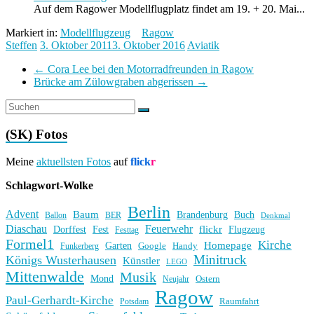
Auf dem Ragower Modellflugplatz findet am 19. + 20. Mai...
Markiert in:
Modellflugzeug
Ragow
Steffen
3. Oktober 2011
3. Oktober 2016
Aviatik
←
Cora Lee bei den Motorradfreunden in Ragow
Brücke am Zülowgraben abgerissen
→
(SK) Fotos
Meine
aktuellsten Fotos
auf
flick
r
Schlagwort-Wolke
Berlin
Advent
Baum
Brandenburg
Buch
BER
Ballon
Denkmal
Diaschau
Feuerwehr
flickr
Dorffest
Fest
Flugzeug
Festtag
Formel1
Kirche
Homepage
Garten
Handy
Funkerberg
Google
Minitruck
Königs Wusterhausen
Künstler
LEGO
Mittenwalde
Musik
Mond
Ostern
Neujahr
Ragow
Paul-Gerhardt-Kirche
Raumfahrt
Potsdam