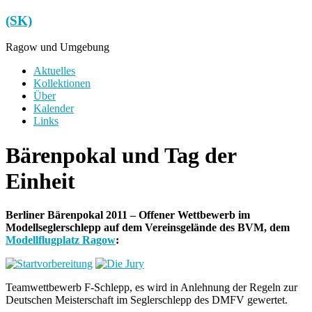
Zum
(SK)
Inhalt
springen
Ragow und Umgebung
Menü
Aktuelles
Kollektionen
Über
Kalender
Links
Bärenpokal und Tag der
Einheit
Berliner Bärenpokal 2011 – Offener Wettbewerb im
Modellseglerschlepp auf dem Vereinsgelände des BVM, dem
Modellflugplatz Ragow
:
Teamwettbewerb F-Schlepp, es wird in Anlehnung der Regeln zur
Deutschen Meisterschaft im Seglerschlepp des DMFV gewertet.