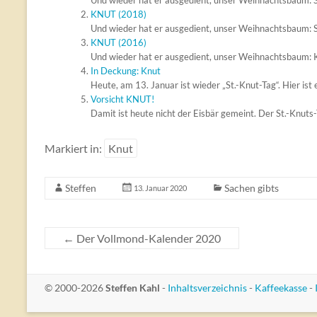
Und wieder hat er ausgedient, unser Weihnachtsbaum: St
KNUT (2018)
Und wieder hat er ausgedient, unser Weihnachtsbaum: St
KNUT (2016)
Und wieder hat er ausgedient, unser Weihnachtsbaum: 
In Deckung: Knut
Heute, am 13. Januar ist wieder „St.-Knut-Tag“. Hier ist er
Vorsicht KNUT!
Damit ist heute nicht der Eisbär gemeint. Der St.-Knuts-T
Markiert in:
Knut
Steffen
Sachen gibts
13. Januar 2020
←
Der Vollmond-Kalender 2020
© 2000-2026
Steffen Kahl
-
Inhaltsverzeichnis
-
Kaffeekasse
-