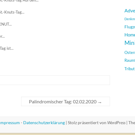
.-Knuts-Tag Auf den...
Adve
.-Knuts-Tag...
Denkm
KNUT...
Flugz
Hom
...
Min
ag ist...
Oster
Raumf
Tribut
Palindromischer Tag: 02.02.2020
→
Impressum
-
Datenschutzerklärung
|
Stolz präsentiert von
WordPress
|
Th