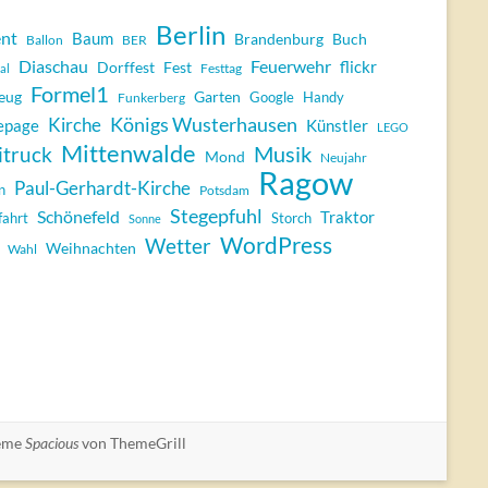
Berlin
nt
Baum
Brandenburg
Buch
Ballon
BER
Diaschau
Feuerwehr
flickr
Dorffest
Fest
Festtag
al
Formel1
eug
Garten
Google
Handy
Funkerberg
Königs Wusterhausen
Kirche
epage
Künstler
LEGO
Mittenwalde
Musik
itruck
Mond
Neujahr
Ragow
Paul-Gerhardt-Kirche
n
Potsdam
Stegepfuhl
Schönefeld
Traktor
ahrt
Storch
Sonne
WordPress
Wetter
Weihnachten
Wahl
eme
Spacious
von ThemeGrill