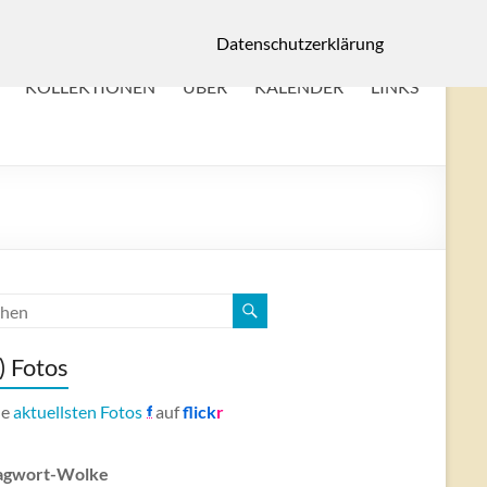
Datenschutzerklärung
KOLLEKTIONEN
ÜBER
KALENDER
LINKS
) Fotos
ne
aktuellsten Fotos
auf
flick
r
agwort-Wolke