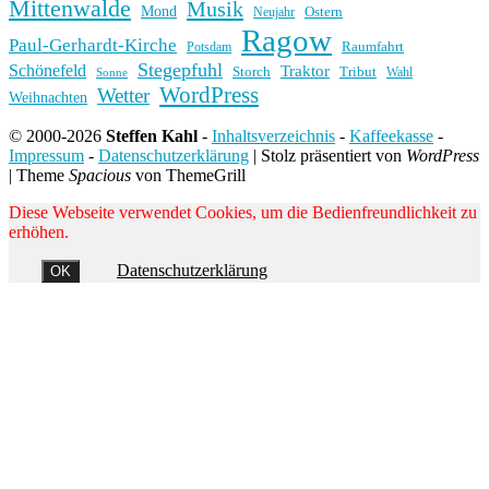
Mittenwalde
Musik
Mond
Ostern
Neujahr
Ragow
Paul-Gerhardt-Kirche
Raumfahrt
Potsdam
Stegepfuhl
Schönefeld
Traktor
Storch
Tribut
Wahl
Sonne
WordPress
Wetter
Weihnachten
© 2000-2026
Steffen Kahl
-
Inhaltsverzeichnis
-
Kaffeekasse
-
Impressum
-
Datenschutzerklärung
|
Stolz präsentiert von
WordPress
|
Theme
Spacious
von ThemeGrill
Diese Webseite verwendet Cookies, um die Bedienfreundlichkeit zu
erhöhen.
Datenschutzerklärung
OK