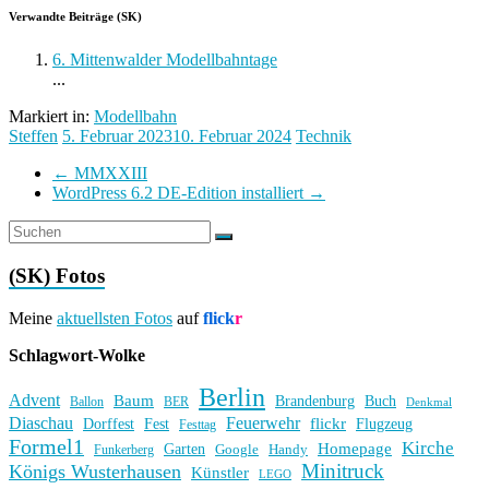
Verwandte Beiträge (SK)
6. Mittenwalder Modellbahntage
...
Markiert in:
Modellbahn
Steffen
5. Februar 2023
10. Februar 2024
Technik
←
MMXXIII
WordPress 6.2 DE-Edition installiert
→
(SK) Fotos
Meine
aktuellsten Fotos
auf
flick
r
Schlagwort-Wolke
Berlin
Advent
Baum
Brandenburg
Buch
BER
Ballon
Denkmal
Diaschau
Feuerwehr
flickr
Dorffest
Fest
Flugzeug
Festtag
Formel1
Kirche
Homepage
Garten
Handy
Funkerberg
Google
Minitruck
Königs Wusterhausen
Künstler
LEGO