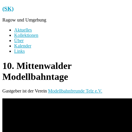
Zum
(SK)
Inhalt
springen
Ragow und Umgebung
Menü
Aktuelles
Kollektionen
Über
Kalender
Links
10. Mittenwalder
Modellbahntage
Gastgeber ist der Verein
Modellbahnfreunde Telz e.V.