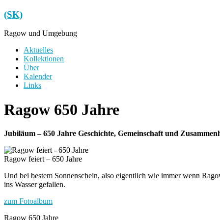
Zum
(SK)
Inhalt
springen
Ragow und Umgebung
Menü
Aktuelles
Kollektionen
Über
Kalender
Links
Ragow 650 Jahre
Jubiläum – 650 Jahre Geschichte, Gemeinschaft und Zusammenh
Ragow feiert – 650 Jahre
Und bei bestem Sonnenschein, also eigentlich wie immer wenn Ragow f
ins Wasser gefallen.
zum Fotoalbum
Ragow 650 Jahre