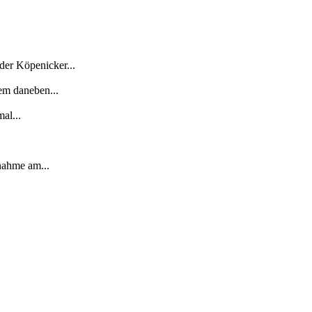
der Köpenicker...
em daneben...
al...
nahme am...