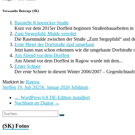
Verwandte Beiträge (SK)
Baustelle Köpenicker Straße
Kurz vor dem 2015er Dorffest beginnen Straßenbauarbeiten in 
Zum Stegepfuhl: Mulde verrohrt
Die Rasenmulde zwischen der Straße „Zum Stegepfuhl“ und d
Erste Meter der Dorfstraße sind umgebaut
Jetzt kann man schon erkennen wie die umgebaute Dorfstraße m
Am Abend vor dem Dorffest
Am Abend vor dem Dorffest in Ragow wurde mit dem...
Erster Schnee
Der erste Schnee in diesem Winter 2006/2007 – Gegenlichtauf
Markiert in:
Ragow
Steffen
19. Juli 2025
6. Januar 2026
Jubiläum
←
WordPress 6.8 DE-Edition installiert
Nachbarn im Dialog
→
(SK) Fotos