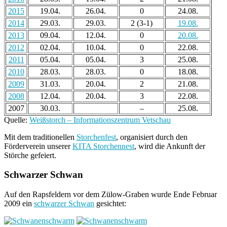
2015
19.04.
26.04.
0
24.08.
2014
29.03.
29.03.
2 (3-1)
19.08.
2013
09.04.
12.04.
0
20.08.
2012
02.04.
10.04.
0
22.08.
2011
05.04.
05.04.
3
25.08.
2010
28.03.
28.03.
0
18.08.
2009
31.03.
20.04.
2
21.08.
2008
12.04.
20.04.
3
22.08.
2007
30.03.
–
25.08.
Quelle:
Weißstorch – Informationszentrum Vetschau
Mit dem traditionellen
Storchenfest
, organisiert durch den
Förderverein unserer
KITA Storchennest
, wird die Ankunft der
Störche gefeiert.
Schwarzer Schwan
Auf den Rapsfeldern vor dem Zülow-Graben wurde Ende Februar
2009 ein
schwarzer Schwan
gesichtet: