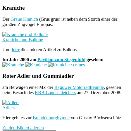
Kraniche
Der
Graue Kranich
(Grus grus) ist neben dem Storch einer der
größten Zugvögel Europas.
Kraniche und Ballone
Und
hier
die anderen Artikel zu Ballons.
Im Jahr 2006 am
Pavillon zum Stegepfuhl
gesehen:
Roter Adler und Gummiadler
am Beiwagen einer MZ der
Ragower Motorradfreunde
, gesehen
beim Besuch des
RBB-Landschleichers
am 27. Dezember 2008:
Adlers
Hier geht es zur
Brandenburghymne
von Gustav Büchsenschütz.
Zu den BilderGalerien