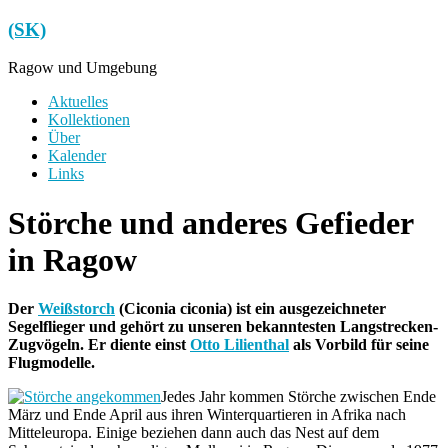
Zum
(SK)
Inhalt
springen
Ragow und Umgebung
Menü
Aktuelles
Kollektionen
Über
Kalender
Links
Störche und anderes Gefieder
in Ragow
Der
Weißstorch
(Ciconia ciconia) ist ein ausgezeichneter
Segelflieger und gehört zu unseren bekanntesten Langstrecken-
Zugvögeln. Er diente einst
Otto Lilienthal
als Vorbild für seine
Flugmodelle.
Jedes Jahr kommen Störche zwischen Ende
März und Ende April aus ihren Winterquartieren in Afrika nach
Mitteleuropa. Einige beziehen dann auch das Nest auf dem