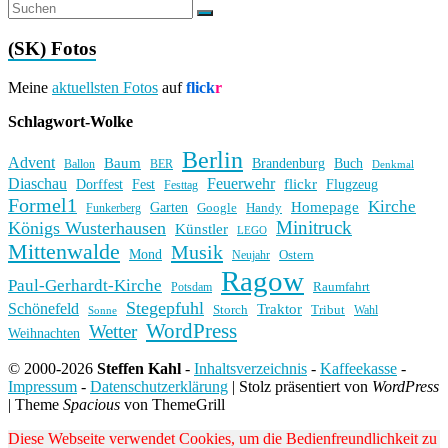
(SK) Fotos
Meine
aktuellsten Fotos
auf
flick
r
Schlagwort-Wolke
Berlin
Advent
Baum
Brandenburg
Buch
BER
Ballon
Denkmal
Diaschau
Feuerwehr
flickr
Dorffest
Fest
Flugzeug
Festtag
Formel1
Kirche
Homepage
Garten
Handy
Funkerberg
Google
Minitruck
Königs Wusterhausen
Künstler
LEGO
Mittenwalde
Musik
Mond
Ostern
Neujahr
Ragow
Paul-Gerhardt-Kirche
Raumfahrt
Potsdam
Stegepfuhl
Schönefeld
Traktor
Storch
Tribut
Wahl
Sonne
WordPress
Wetter
Weihnachten
© 2000-2026
Steffen Kahl
-
Inhaltsverzeichnis
-
Kaffeekasse
-
Impressum
-
Datenschutzerklärung
|
Stolz präsentiert von
WordPress
|
Theme
Spacious
von ThemeGrill
Diese Webseite verwendet Cookies, um die Bedienfreundlichkeit zu