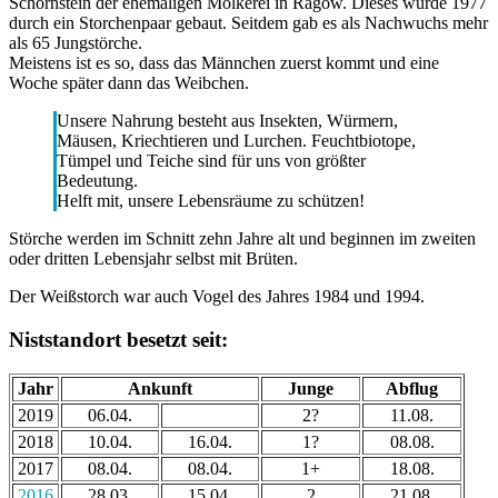
Schornstein der ehemaligen Molkerei in Ragow. Dieses wurde 1977
durch ein Storchenpaar gebaut. Seitdem gab es als Nachwuchs mehr
als 65 Jungstörche.
Meistens ist es so, dass das Männchen zuerst kommt und eine
Woche später dann das Weibchen.
Unsere Nahrung besteht aus Insekten, Würmern,
Mäusen, Kriechtieren und Lurchen. Feuchtbiotope,
Tümpel und Teiche sind für uns von größter
Bedeutung.
Helft mit, unsere Lebensräume zu schützen!
Störche werden im Schnitt zehn Jahre alt und beginnen im zweiten
oder dritten Lebensjahr selbst mit Brüten.
Der Weißstorch war auch Vogel des Jahres 1984 und 1994.
Niststandort besetzt seit:
Jahr
Ankunft
Junge
Abflug
2019
06.04.
2?
11.08.
2018
10.04.
16.04.
1?
08.08.
2017
08.04.
08.04.
1+
18.08.
2016
28.03.
15.04.
2
21.08.