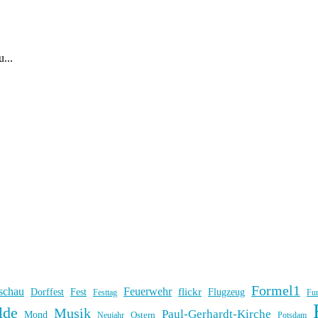
...
Formel1
schau
Feuerwehr
flickr
Dorffest
Fest
Flugzeug
Fu
Festtag
lde
Musik
Paul-Gerhardt-Kirche
Mond
Ostern
Potsdam
Neujahr