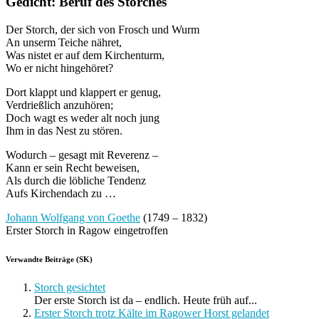
Gedicht: Beruf des Storches
Der Storch, der sich von Frosch und Wurm
An unserm Teiche nähret,
Was nistet er auf dem Kirchenturm,
Wo er nicht hingehöret?
Dort klappt und klappert er genug,
Verdrießlich anzuhören;
Doch wagt es weder alt noch jung
Ihm in das Nest zu stören.
Wodurch – gesagt mit Reverenz –
Kann er sein Recht beweisen,
Als durch die löbliche Tendenz
Aufs Kirchendach zu …
Johann Wolfgang von Goethe
(1749 – 1832)
Erster Storch in Ragow eingetroffen
Verwandte Beiträge (SK)
Storch gesichtet
Der erste Storch ist da – endlich. Heute früh auf...
Erster Storch trotz Kälte im Ragower Horst gelandet