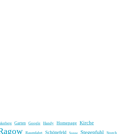
Kirche
Homepage
Garten
Handy
nkerberg
Google
Ragow
Stegepfuhl
Schönefeld
Raumfahrt
Storch
Sonne