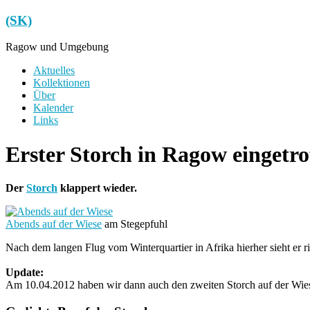
Zum
(SK)
Inhalt
springen
Ragow und Umgebung
Menü
Aktuelles
Kollektionen
Über
Kalender
Links
Erster Storch in Ragow eingetro
Der
Storch
klappert wieder.
Abends auf der Wiese
am Stegepfuhl
Nach dem langen Flug vom Winterquartier in Afrika hierher sieht er ri
Update:
Am 10.04.2012 haben wir dann auch den zweiten Storch auf der Wies