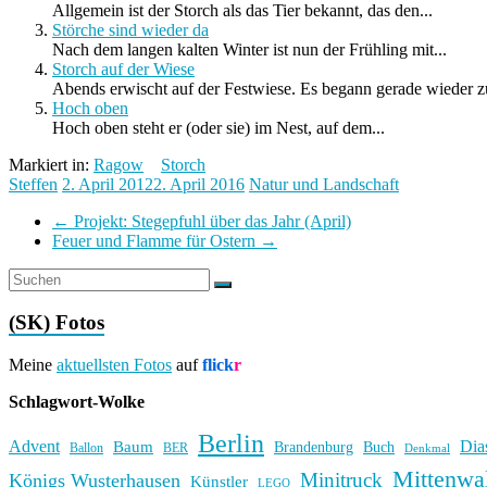
Allgemein ist der Storch als das Tier bekannt, das den...
Störche sind wieder da
Nach dem langen kalten Winter ist nun der Frühling mit...
Storch auf der Wiese
Abends erwischt auf der Festwiese. Es begann gerade wieder zu
Hoch oben
Hoch oben steht er (oder sie) im Nest, auf dem...
Markiert in:
Ragow
Storch
Steffen
2. April 2012
2. April 2016
Natur und Landschaft
←
Projekt: Stegepfuhl über das Jahr (April)
Feuer und Flamme für Ostern
→
(SK) Fotos
Meine
aktuellsten Fotos
auf
flick
r
Schlagwort-Wolke
Berlin
Advent
Dia
Baum
Brandenburg
Buch
BER
Ballon
Denkmal
Mittenwa
Minitruck
Königs Wusterhausen
Künstler
LEGO