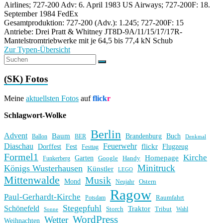
Airlines; 727-200 Adv: 6. April 1983 US Airways; 727-200F: 18.
September 1984 FedEx
Gesamtproduktion: 727-200 (Adv.): 1.245; 727-200F: 15
Antriebe: Drei Pratt & Whitney JT8D-9A/11/15/17/17R-
Mantelstromtriebwerke mit je 64,5 bis 77,4 kN Schub
Zur Typen-Übersicht
(SK) Fotos
Meine
aktuellsten Fotos
auf
flick
r
Schlagwort-Wolke
Berlin
Advent
Baum
Brandenburg
Buch
BER
Ballon
Denkmal
Diaschau
Feuerwehr
flickr
Dorffest
Fest
Flugzeug
Festtag
Formel1
Kirche
Homepage
Garten
Handy
Funkerberg
Google
Minitruck
Königs Wusterhausen
Künstler
LEGO
Mittenwalde
Musik
Mond
Ostern
Neujahr
Ragow
Paul-Gerhardt-Kirche
Raumfahrt
Potsdam
Stegepfuhl
Schönefeld
Traktor
Storch
Tribut
Wahl
Sonne
WordPress
Wetter
Weihnachten