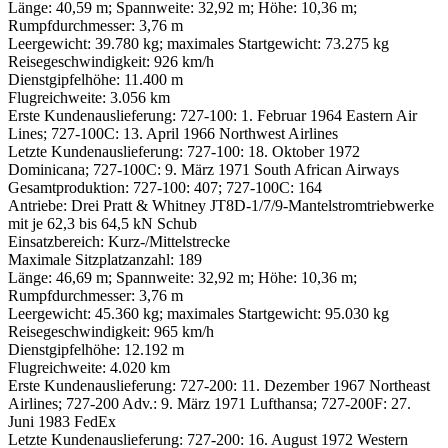
Länge: 40,59 m; Spannweite: 32,92 m; Höhe: 10,36 m;
Rumpfdurchmesser: 3,76 m
Leergewicht: 39.780 kg; maximales Startgewicht: 73.275 kg
Reisegeschwindigkeit: 926 km/h
Dienstgipfelhöhe: 11.400 m
Flugreichweite: 3.056 km
Erste Kundenauslieferung: 727-100: 1. Februar 1964 Eastern Air
Lines; 727-100C: 13. April 1966 Northwest Airlines
Letzte Kundenauslieferung: 727-100: 18. Oktober 1972
Dominicana; 727-100C: 9. März 1971 South African Airways
Gesamtproduktion: 727-100: 407; 727-100C: 164
Antriebe: Drei Pratt & Whitney JT8D-1/7/9-Mantelstromtriebwerke
mit je 62,3 bis 64,5 kN Schub
Einsatzbereich: Kurz-/Mittelstrecke
Maximale Sitzplatzanzahl: 189
Länge: 46,69 m; Spannweite: 32,92 m; Höhe: 10,36 m;
Rumpfdurchmesser: 3,76 m
Leergewicht: 45.360 kg; maximales Startgewicht: 95.030 kg
Reisegeschwindigkeit: 965 km/h
Dienstgipfelhöhe: 12.192 m
Flugreichweite: 4.020 km
Erste Kundenauslieferung: 727-200: 11. Dezember 1967 Northeast
Airlines; 727-200 Adv.: 9. März 1971 Lufthansa; 727-200F: 27.
Juni 1983 FedEx
Letzte Kundenauslieferung: 727-200: 16. August 1972 Western