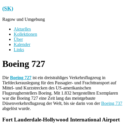
Zum
(SK)
Inhalt
springen
Ragow und Umgebung
Menü
Aktuelles
Kollektionen
Über
Kalender
Links
Boeing 727
Die
Boeing 727
ist ein dreistrahliges Verkehrsflugzeug in
Tiefdeckerauslegung für den Passagier- und Frachttransport auf
Mittel- und Kurzstrecken des US-amerikanischen
Flugzeugherstellers Boeing. Mit 1.832 hergestellten Exemplaren
war die Boeing 727 eine Zeit lang das meistgebaute
Düsenverkehrsflugzeug der Welt, bis sie darin von der
Boeing 737
abgelöst wurde.
Fort Lauderdale-Hollywood International Airport