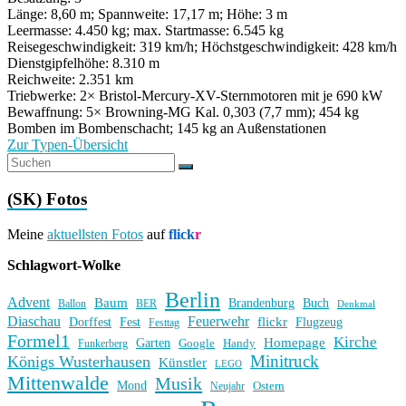
Länge: 8,60 m; Spannweite: 17,17 m; Höhe: 3 m
Leermasse: 4.450 kg; max. Startmasse: 6.545 kg
Reisegeschwindigkeit: 319 km/h; Höchstgeschwindigkeit: 428 km/h
Dienstgipfelhöhe: 8.310 m
Reichweite: 2.351 km
Triebwerke: 2× Bristol-Mercury-XV-Sternmotoren mit je 690 kW
Bewaffnung: 5× Browning-MG Kal. 0,303 (7,7 mm); 454 kg
Bomben im Bombenschacht; 145 kg an Außenstationen
Zur Typen-Übersicht
(SK) Fotos
Meine
aktuellsten Fotos
auf
flick
r
Schlagwort-Wolke
Berlin
Advent
Baum
Brandenburg
Buch
BER
Ballon
Denkmal
Diaschau
Feuerwehr
flickr
Dorffest
Fest
Flugzeug
Festtag
Formel1
Kirche
Homepage
Garten
Handy
Funkerberg
Google
Minitruck
Königs Wusterhausen
Künstler
LEGO
Mittenwalde
Musik
Mond
Ostern
Neujahr