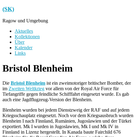
Zum
(SK)
Inhalt
springen
Ragow und Umgebung
Menü
Aktuelles
Kollektionen
Über
Kalender
Links
Bristol Blenheim
Die
Bristol Blenheim
ist ein zweimotoriger britischer Bomber, der
im
Zweiten Weltkrieg
vor allem von der Royal Air Force für
Tiefangriffe gegen feindliche Schifffahrt eingesetzt wurde. Es gab
auch eine Jagdflugzeug-Version der Blenheim.
Blenheim wurden bei jedem Dienstzweig der RAF und auf jedem
Kriegsschauplatz eingesetzt. Noch vor dem Kriegsausbruch wurden
Blenheim I nach Finnland, Rumänien, Jugoslawien und der Türkei
exportiert. Mk I wurden in Jugoslawien, Mk I und Mk IV in
Finnland in Lizenz hergestellt. In Kanada baute Fairchild 676