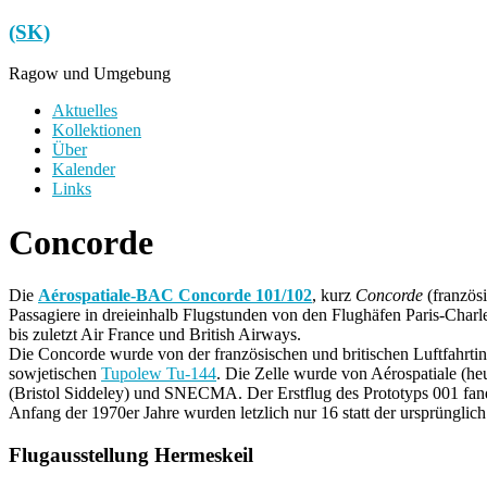
Zum
(SK)
Inhalt
springen
Ragow und Umgebung
Menü
Aktuelles
Kollektionen
Über
Kalender
Links
Concorde
Die
Aérospatiale-BAC Concorde 101/102
, kurz
Concorde
(französi
Passagiere in dreieinhalb Flugstunden von den Flughäfen Paris-Char
bis zuletzt Air France und British Airways.
Die Concorde wurde von der französischen und britischen Luftfahrt
sowjetischen
Tupolew Tu-144
. Die Zelle wurde von Aérospatiale (h
(Bristol Siddeley) und SNECMA. Der Erstflug des Prototyps 001 fand 
Anfang der 1970er Jahre wurden letzlich nur 16 statt der ursprüngli
Flugausstellung Hermeskeil