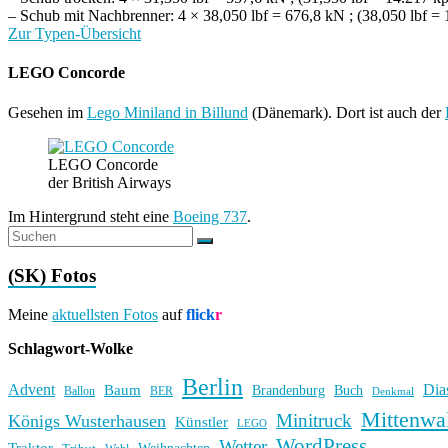
– Schub mit Nachbrenner: 4 × 38,050 lbf = 676,8 kN ; (38,050 lbf =
Zur Typen-Übersicht
LEGO Concorde
Gesehen im
Lego Miniland in Billund
(Dänemark). Dort ist auch der
LEGO Concorde
der British Airways
Im Hintergrund steht eine
Boeing 737
.
(SK) Fotos
Meine
aktuellsten Fotos
auf
flick
r
Schlagwort-Wolke
Berlin
Advent
Dia
Baum
Brandenburg
Buch
BER
Ballon
Denkmal
Mittenwa
Minitruck
Königs Wusterhausen
Künstler
LEGO
WordPress
Wetter