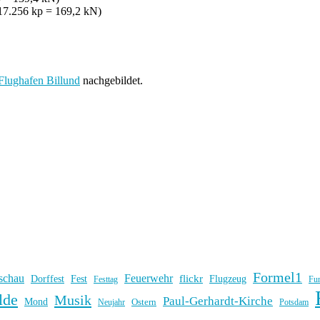
 17.256 kp = 169,2 kN)
Flughafen Billund
nachgebildet.
Formel1
schau
Feuerwehr
flickr
Dorffest
Fest
Flugzeug
Fu
Festtag
lde
Musik
Paul-Gerhardt-Kirche
Mond
Ostern
Potsdam
Neujahr