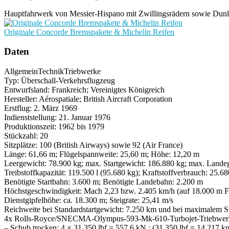
Hauptfahrwerk von Messier-Hispano mit Zwillingsrädern sowie D
Originale Concorde Bremspakete & Michelin Reifen
Daten
Allgemein
Technik
Triebwerke
Typ: Überschall-Verkehrsflugzeug
Entwurfsland: Frankreich; Vereinigtes Königreich
Hersteller: Aérospatiale; British Aircraft Corporation
Erstflug: 2. März 1969
Indienststellung: 21. Januar 1976
Produktionszeit: 1962 bis 1979
Stückzahl: 20
Sitzplätze: 100 (British Airways) sowie 92 (Air France)
Länge: 61,66 m; Flügelspannweite: 25,60 m; Höhe: 12,20 m
Leergewicht: 78.900 kg; max. Startgewicht: 186.880 kg; max. Lande
Treibstoffkapazität: 119.500 l (95.680 kg); Kraftstoffverbrauch: 25.68
Benötigte Startbahn: 3.600 m; Benötigte Landebahn: 2.200 m
Höchstgeschwindigkeit: Mach 2,23 bzw. 2.405 km/h (auf 18.000 m F
Dienstgipfelhöhe: ca. 18.300 m; Steigrate: 25,41 m/s
Reichweite bei Standardstartgewicht: 7.250 km und bei maximalem S
4x Rolls-Royce/SNECMA-Olympus-593-Mk-610-Turbojet-Triebwerk
– Schub trocken: 4 × 31,350 lbf = 557,6 kN ; (31,350 lbf = 14.217 k