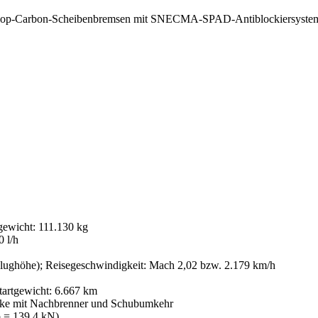
unlop-Carbon-Scheibenbremsen mit SNECMA-SPAD-Antiblockiersystem
gewicht: 111.130 kg
0 l/h
lughöhe); Reisegeschwindigkeit: Mach 2,02 bzw. 2.179 km/h
tartgewicht: 6.667 km
e mit Nachbrenner und Schubumkehr
p = 139,4 kN)